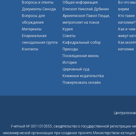
Вопросы и ответы
Общая информация
Во что мы
Документы Синода
Епископ Николай Дубинин
верим
Вопросы для
Архиепископ Павел Пецци,
Кто такие
обсуждения
митрополит на покое
католики?
Материалы
Курия
Как и чем
Епархиальная
Советы
живут кат
синодальная группа
Кафедральный собор
Как моля
Контакты
Приходы
католики
Посвященная жизнь
История
Церковный суд
Книжные издательства
Пожертвовать онлайн
Централизов
Учетный № 0011010555, свидетельство о государственной регистрации не
некоммерческой организации при создании принято Министерством юстиции Р