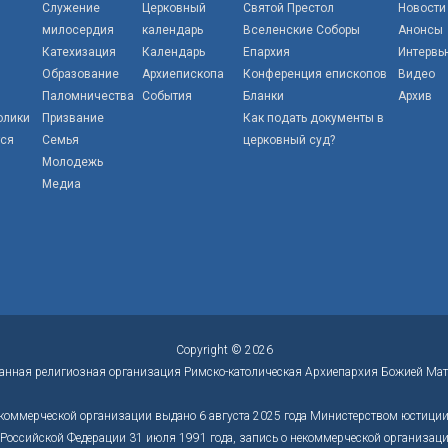
Служение
Церковный
Святой Престол
Новости
милосердия
календарь
Вселенские Соборы
Анонсы
Катехизация
Календарь
Епархия
Интервь
Образование
Архиепископа
Конференция епископов
Видео
Паломничества
События
Бланки
Архив
олики
Призвание
Как подать документы в
тся
Семья
церковный суд?
Молодежь
Медиа
Copyright © 2026
анная религиозная организация Римско-католическая Архиепархия Божией Мат
коммерческой организации выдано 6 августа 2025 года Министерством юстиции 
оссийской Федерации 31 июля 1991 года, запись о некоммерческой организации