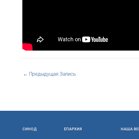
←
Предыдущая Запись
СИНОД
ЕПАРХИЯ
НАША ВЕ