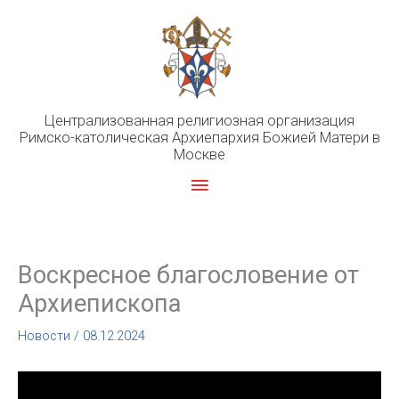
Перейти
к
содержимому
Централизованная религиозная организация
Римско-католическая Архиепархия Божией Матери в
Москве
Главное
меню
Воскресное благословение от
Архиепископа
Новости
/
08.12.2024