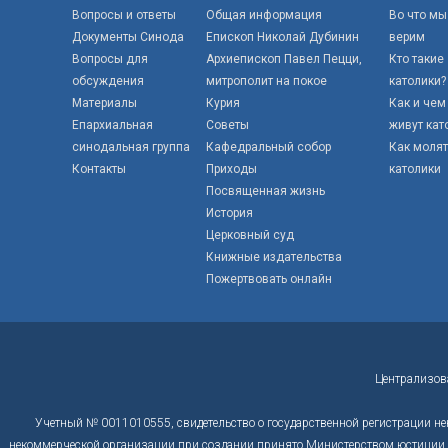
Вопросы и ответы
Общая информация
Во что мы
Документы Синода
Епископ Николай Дубинин
верим
Вопросы для
Архиепископ Павел Пецци,
Кто такие
обсуждения
митрополит на покое
католики?
Материалы
Курия
Как и чем
Епархиальная
Советы
живут кат
синодальная группа
Кафедральный собор
Как моля
Контакты
Приходы
католики
Посвященная жизнь
История
Церковный суд
Книжные издательства
Пожертвовать онлайн
Централизов
Учетный № 0011010555, свидетельство о государственной регистрации не
некоммерческой организации при создании принято Министерством юстиции Р