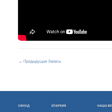
←
Предыдущая Запись
СИНОД
ЕПАРХИЯ
НАША ВЕ