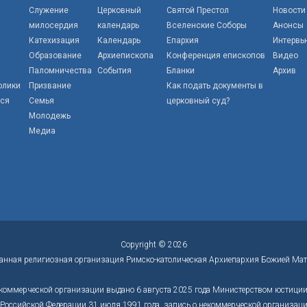
Служение
Церковный
Святой Престол
Новости
милосердия
календарь
Вселенские Соборы
Анонсы
Катехизация
Календарь
Епархия
Интервь
Образование
Архиепископа
Конференция епископов
Видео
Паломничества
События
Бланки
Архив
олики
Призвание
Как подать документы в
тся
Семья
церковный суд?
Молодежь
Медиа
Copyright © 2026
анная религиозная организация Римско-католическая Архиепархия Божией Мат
коммерческой организации выдано 6 августа 2025 года Министерством юстиции 
оссийской Федерации 31 июля 1991 года, запись о некоммерческой организации