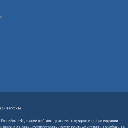
ю
ери в Москве
Российской Федерации на бланке, решение о государственной регистрации
 внесена в Единый государственный реестр юридических лиц 10 декабря 2002