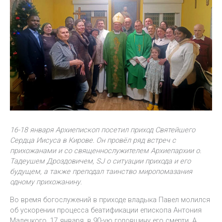
16-18 января Архиепископ посетил приход Святейшего
Сердца Иисуса в Кирове. Он провёл ряд встреч с
прихожанами и со священнослужителем Архиепархии о.
Тадеушем Дроздовичем, SJ о ситуации прихода и его
будущем, а также преподал таинство миропомазания
одному прихожанину.
Во время богослужений в приходе владыка Павел молился
об ускорении процесса беатификации епископа Антония
Малецкого, 17 января, в 90-ую годовщину его смерти. А