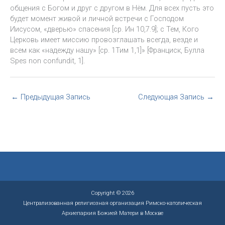
общения с Богом и друг с другом в Нём. Для всех пусть это
будет момент живой и личной встречи с Господом
Иисусом, «дверью» спасения [ср. Ин 10,7.9]; с Тем, Кого
Церковь имеет миссию провозглашать всегда, везде и
всем как «надежду нашу» [ср. 1Тим 1,1]» [Франциск, Булла
Spes non confundit, 1].
←
Предыдущая Запись
Следующая Запись
→
Copyright © 2026
Централизованная религиозная организация Римско-католическая
Архиепархия Божией Матери в Москве