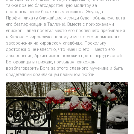
также вознес благодарственную молитву за
провозглашение блаженным епископа Эдуарда
Профиттлиха (в ближайшие месяцы будет объявлена дата
его беатификации в Таллине). Вместе с прихожанами
епископ Павел посетил место его последнего пребывания
в Кирове – кировскую тюрьму и место его возможного
захоронения на кировском кладбище. Поскольку
достоверно не известно, что именно это – место его
захоронения, Архиепископ положил цветы перед иконой
Богородицы в приходе, призывая прихожан
возблагодарить Бога за этого славного мученика и быть
свидетелями созидающей взаимной любви.