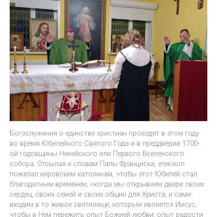
Богослужения о единстве христиан проходят в этом году
во время Юбилейного Святого Года и в преддверии 1700-
ой годовщины Никейского или Первого Вселенского
собора. Отсылая к словам Папы Франциска, епископ
пожелал кировским католикам, чтобы этот Юбилей стал
благодатным временем, «когда мы открываем двери своих
сердец, своих семей и своих общин для Христа, и сами
входим в то живое святилище, которым является Иисус,
чтобы в Нём пережить опыт Божией любви, опыт радости