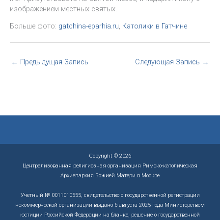
изображением местных святых.
Больше фото:
gatchina-eparhia.ru
,
Католики в Гатчине
←
Предыдущая Запись
Следующая Запись
→
Copyright © 2026
Централизованная религиозная организация Римско-католическая
Архиепархия Божией Матери в Москве
Учетный № 0011010555, свидетельство о государственной регистрации
некоммерческой организации выдано 6 августа 2025 года Министерством
юстиции Российской Федерации на бланке, решение о государственной