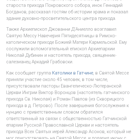
староста прихода Покровского собора, инок Геннадий
Богданов, рассказал гостям об истории храма и показал
здание духовно-просветительского центра прихода.
Также Архиепископ Джованни Д’Аниелло возглавил
Святую Мессу Навечерия Пятидесятницы в Римско-
католическом приходе Божией Матери Кармельской. Ему
сослужили вспомогательный епископ Архиепархии
Николай Дубинин и настоятель прихода, священник-
салезианец Аркадий Грабовски.
Как сообщает группа
Католики в Гатчине
, в Святой Мессе
приняли участие около 45 человек, в том числе,
присутствовали пасторы Евангелическо-Лютеранской
Церкви Ингрии Виктор Воронцов (настоятель гатчинского
прихода Св. Николая) и Роман Павлов (из Скворицкого
прихода в д. Петрово). После завершения богослужения к
нунцию с приветственным словом обратился
ответственный за связи с общественностью Гатчинской
епархии Русской Православной Церкви и настоятель
прихода Всех Святых иерей Александр Асонов, который не
мог присутствовать на Святой Мессе, и подарил икону с