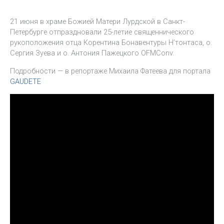
21 июня в храме Божией Матери Лурдской в Санкт-
Петербурге отпраздновали 25-летие священнического
рукоположения отца Корентина Бонавентуры Н’тонтаса, о.
Сергия Зуева и о. Антония Пажецкого OFMConv.
Подробности — в репортаже Михаила Фатеева для портала
GAUDETE