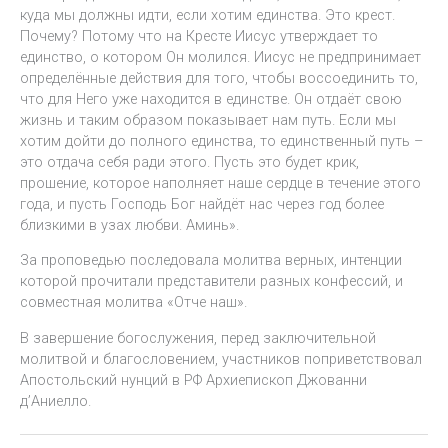
куда мы должны идти, если хотим единства. Это крест.
Почему? Потому что на Кресте Иисус утверждает то
единство, о котором Он молился. Иисус не предпринимает
определённые действия для того, чтобы воссоединить то,
что для Него уже находится в единстве. Он отдаёт свою
жизнь и таким образом показывает нам путь. Если мы
хотим дойти до полного единства, то единственный путь –
это отдача себя ради этого. Пусть это будет крик,
прошение, которое наполняет наше сердце в течение этого
года, и пусть Господь Бог найдёт нас через год более
близкими в узах любви. Аминь».
За проповедью последовала молитва верных, интенции
которой прочитали представители разных конфессий, и
совместная молитва «Отче наш».
В завершение богослужения, перед заключительной
молитвой и благословением, участников поприветствовал
Апостольский нунций в РФ Архиепископ Джованни
д’Аниелло.