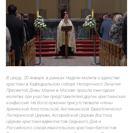
В среду, 20 января, в рамках Недели молитв о единстве
христиан в Кафедральном соборе Непорочного Зачатия
Пресвятой Девы Марии в Москве прошла ежегодная
молитва при участии представителей других христианских
конфессий. На богослужении присутствовали члены
Армянской Апостольской, Англиканской, Евангелическо-
Лютеранской Церкви, Ассирийской Церкви Востока,
Церкви христиан-адвентистов Седьмого Дня и
Российского союза евангельских христиан-баптистов.