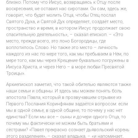
близко. Потому что Иисус, возвращаясь к Отцу после
воскресения, не оставил нас сиротами. Он сам, здесь же,
говорит, что будет молить Отца, чтобы Отец послал
Святого Духа, и Святой Дух определяет, создаёт место,
пространство и время, в котором Иисус продолжает свою
спасительную деятельность», – сказал епископ. – «Это
место, прежде всего, это лоно Богородицы, где
воплотилось Слово. Но также это место – личность
каждого из нас по мере того, как мы пребываем в Нём, по
мере того, как мы через Крещение буквально погружены в
Иисуса Христа, и через Него – в море любви Пресвятой
Троицы».
Архиепископ заметил, что такой обителью являются также
наши семьи и общины. И здесь мы можем понять боль
апостола Павла, который в прозвучавшем отрывке из
Первого Послания Коринфянам задаётся вопросом: если
мы в одной семье, в одной общине, то почему у нас нет
единства? Если мы все – сыны и дочери одного Отца, то
почему мы фактически не можем быть братьями и
сёстрами? «Павел прекрасно сознает дьявольский корень
этого разделения», – сказал владыка, – «и напоминает,