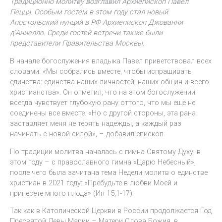
Традиционно молитву возглавил Архиепископ Павел
Пецци. Особым гостем в этом году стал новый
Апостольский нунций в РФ Архиепископ Джованни
д’Аниелло.
Среди гостей встречи также были
представители Правительства Москвы.
В начале богослужения владыка Павел приветствовал всех
словами: «Мы собрались вместе, чтобы испрашивать
единства: единства наших личностей, наших общин и всего
христианства». Он отметил, что на этом богослужении
всегда чувствует глубокую рану оттого, что мы ещё не
соединены все вместе. «Но с другой стороны, эта рана
заставляет меня не терять надежды, а каждый раз
начинать с новой силой», – добавил епископ.
По традиции молитва началась с гимна Святому Духу, в
этом году – с православного гимна «Царю Небесный»,
после чего была зачитана тема Недели молитв о единстве
христиан в 2021 году: «Пребудьте в любви Моей и
принесете много плода» (Ин 15,1-17).
Так как в Католической Церкви в России продолжается Год
Пресвятой Девы Марии – Матери Слова Божия, в