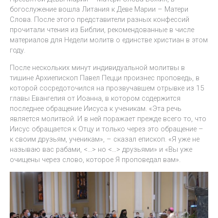
богослужение вошла Литания к Деве Марии – Матери
Слова. После этого представители разных конфессий
прочитали чтения из Библии, рекомендованные в числе
материалов для Недели молитв о единстве христиан в этом
году.
После нескольких минут индивидуальной молитвы в
тишине Архиепископ Павел Пецци произнес проповедь, в
которой сосредоточился на прозвучавшем отрывке из 15
главы Евангелия от Иоанна, в котором содержится
последнее обращение Иисуса к ученикам. «Эта речь
является молитвой. И в ней поражает прежде всего то, что
Иисус обращается к Отцу и только через это обращение –
к своим друзьям, ученикам», – сказал епископ. «Я уже не
называю вас рабами, <…> но <…> друзьями» и «Вы уже
очищены через слово, которое Я проповедал вам».