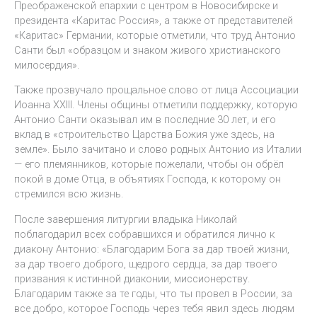
Преображенской епархии с центром в Новосибирске и
президента «Каритас Россия», а также от представителей
«Каритас» Германии, которые отметили, что труд Антонио
Санти был «образцом и знаком живого христианского
милосердия».
Также прозвучало прощальное слово от лица Ассоциации
Иоанна XXIII. Члены общины отметили поддержку, которую
Антонио Санти оказывал им в последние 30 лет, и его
вклад в «строительство Царства Божия уже здесь, на
земле». Было зачитано и слово родных Антонио из Италии
— его племянников, которые пожелали, чтобы он обрёл
покой в доме Отца, в объятиях Господа, к которому он
стремился всю жизнь.
После завершения литургии владыка Николай
поблагодарил всех собравшихся и обратился лично к
диакону Антонио: «Благодарим Бога за дар твоей жизни,
за дар твоего доброго, щедрого сердца, за дар твоего
призвания к истинной диаконии, миссионерству.
Благодарим также за те годы, что ты провел в России, за
все добро, которое Господь через тебя явил здесь людям