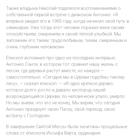
Также владыка Николай поделился воспоминаниями о
собственной первой встрече с диаконом Антонио: «Я
впервые увидел его в 1993 году, когда начинал свой путь в
семинарии. Уже тогда этот человек поразил меня своим
спокойствием, смирением и своей тёплой улыбкой. Мы
запомним его таким: трудолюбивым, тихим, смиренным и
очень глубоким человеком».
Епископ вспомнил про одно из последних интервью
Антонио Санти, в котором тот сравнил нашу жизнь с
лесом, где деревья растут вместе, но каждое —
самостоятельно. «Сегодня мы в Церкви подобны такому
лесу», — сказал епископ. — «И одно крепкое дерево,
которое долго росло и давало кислород нашей
возрождающейся Церкви, по-человечески упало, умерло.
Но мы знаем, что это не конец. Мы верим, что сегодня
Антонио празднует свою Пасху, свой переход, свою
встречу с Господом».
В завершение Святой Мессы были зачитаны прощальные
слова от епископа Иосифа Верта, ординария