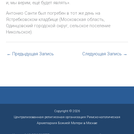
и, мы верим, ещё будет являть».
Антонио Санти был погребен в тот же день на
Ястребковском кладбище (Московская область,
Одинцовский городской округ, сельское поселение
Никольское).
←
Предыдущая Запись
Следующая Запись
→
Copyright © 2026
Централизованная религиозная организация Римско-католическая
Архиепархия Божией Матери в Москве