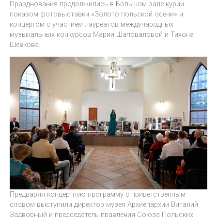
Празднования продолжились в Большом зале курии
показом фотовыставки «Золото польской осени» и
концертом с участием лауреатов международных
музыкальных конкурсов Марии Шаповаловой и Тихона
Шевкова.
Предваряя концертную программу с приветственным
словом выступили директор музея Архиепархии Виталий
Задворный и председатель правления Союза Польских