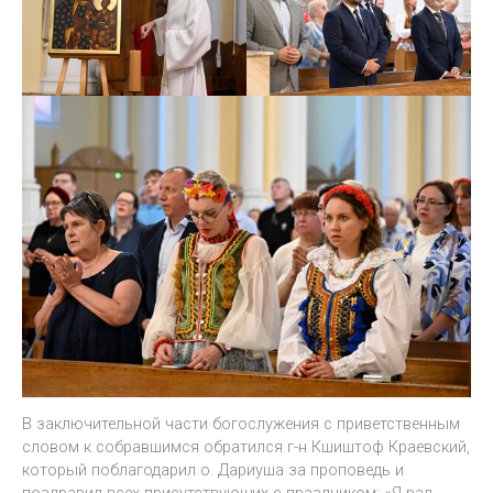
В заключительной части богослужения с приветственным
словом к собравшимся обратился г-н Кшиштоф Краевский,
который поблагодарил о. Дариуша за проповедь и