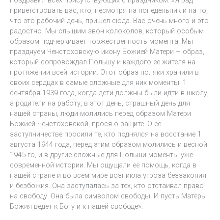
поздравил всех присутствующих с праздником: «Я рад
приветствовать вас, кто, несмотря на понедельник и на то,
что это рабочий день, пришел сюда. Вас очень много и это
радостно. Мы слышим звон колоколов, который особым
образом подчеркивает торжественность момента. Мы
празднуем Ченстоховскую икону Божией Матери – образ,
который сопровождал Польшу и каждого ее жителя на
протяжении всей истории. Этот образ поляки хранили в
своих сердцах в самые сложные для них моменты. 1
сентября 1939 года, когда дети должны были идти в школу,
а родители на работу, в этот день, страшный день для
нашей страны, люди молились перед образом Матери
Божией Ченстоховской, прося о защите. О ее
заступничестве просили те, кто поднялся на восстание 1
августа 1944 года, перед этим образом молились и весной
1945-го, и в другие сложные для Польши моменты уже
современной истории. Мы ощущали ее помощь, когда в
нашей стране и во всем мире возникла угроза беззакония
и безбожия. Она заступалась за тех, кто отстаивал право
на свободу. Она была символом свободы. И пусть Матерь
Божия ведет к Богу и к нашей свободе».