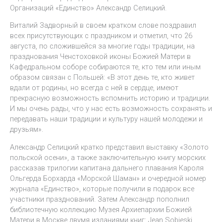
Организаций «Единство» Александр Селицкий.
Виталий Задворный в своем кратком слове поздравил
всех присутствующих с праздником и отметил, что 26
августа, по сложившейся за многие годы традиции, на
празднования Ченстоховкой иконы Божией Матери в
Кафедральном соборе собираются те, кто тем или иным
образом связан с Польшей: «В этот день те, кто живет
вдали от родины, но всегда с ней в сердце, имеют
прекрасную возможность вспомнить историю и традиции.
И мы очень рады, что у нас есть возможность сохранять и
передавать наши традиции и культуру нашей молодежи и
друзьям».
Александр Селицкий кратко представил выставку «Золото
польской осени», а также заключительную книгу морских
рассказав трилогии капитана дальнего плавания Кароля
Ольгерда Борхарда «Морской Шаман» и очередной номер
журнала «Единство», которые получили в подарок все
участники празднований. Затем Александр пополнил
библиотечную коллекцию Музея Архиепархии Божией
Матери в Москве двумя изданиями книг: Jean Sobieski,