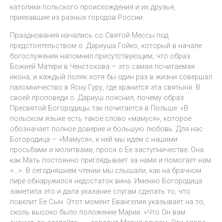
католики польского происхождения и их друзья,
приехавшие из разных городов России.
Празднования начались со Святой Мессы под
предстоятельством о. Дариуша Гойко, который в начале
богослужения напомнил присутствующим, что образ
Божией Матери в Ченстохова – это самая почитаемая
икона, и каждый поляк хотя бы один раз в жизни совершал
паломничество в Ясну Гуру, где хранится эта святыня. В
своей проповеди о. Дариуш пояснил, почему образ
Пресвятой Богородицы так почитается в Польше: «В
польском языке есть такое слово «мамуся», которое
обозначает полное доверие и большую любовь. Для нас
Богородица – «Мамуся», к ней мы идем с нашими
просьбами и молитвами, прося о Ее заступничестве. Она
как Мать постоянно приглядывает за нами и помогает нам
<…>. В сегодняшнем чтении мы слышали, как на брачном
пире обнаружился недостаток вина. Именно Богородица
заметила это и дала указание слугам сделать то, что
повелит Ее Сын. Этот момент Евангелия указывает на то,
сколь высоко было положение Марии. «Что Он вам