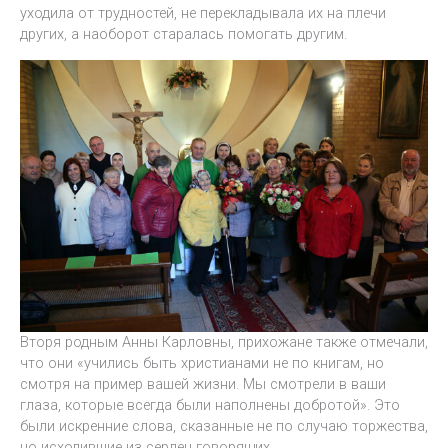
уходила от трудностей, не перекладывала их на плечи
других, а наоборот старалась помогать другим.
Вторя родным Анны Карловны, прихожане также отмечали,
что они «учились быть христианами не по книгам, но
смотря на пример вашей жизни. Мы смотрели в ваши
глаза, которые всегда были наполнены добротой». Это
были искренние слова, сказанные не по случаю торжества,
но исходившие из сердец говорящих.