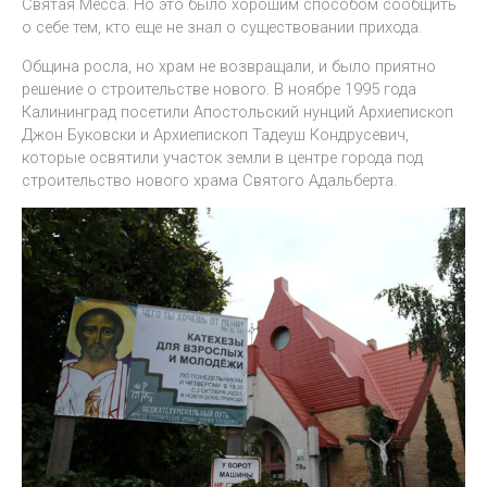
Святая Месса. Но это было хорошим способом сообщить
о себе тем, кто еще не знал о существовании прихода.
Община росла, но храм не возвращали, и было приятно
решение о строительстве нового. В ноябре 1995 года
Калининград посетили Апостольский нунций Архиепископ
Джон Буковски и Архиепископ Тадеуш Кондрусевич,
которые освятили участок земли в центре города под
строительство нового храма Святого Адальберта.