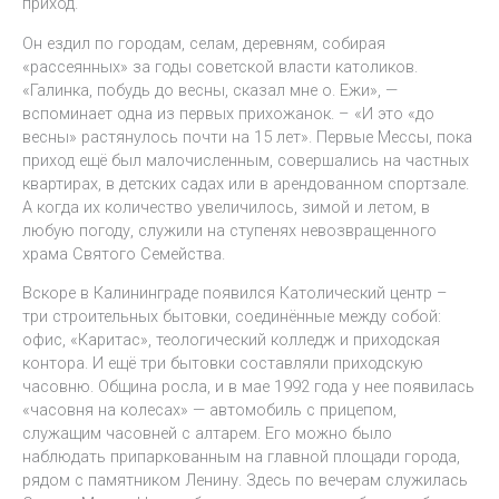
приход.
Он ездил по городам, селам, деревням, собирая
«рассеянных» за годы советской власти католиков.
«Галинка, побудь до весны, сказал мне о. Ежи», —
вспоминает одна из первых прихожанок. – «И это «до
весны» растянулось почти на 15 лет». Первые Мессы, пока
приход ещё был малочисленным, совершались на частных
квартирах, в детских садах или в арендованном спортзале.
А когда их количество увеличилось, зимой и летом, в
любую погоду, служили на ступенях невозвращенного
храма Святого Семейства.
Вскоре в Калининграде появился Католический центр –
три строительных бытовки, соединённые между собой:
офис, «Каритас», теологический колледж и приходская
контора. И ещё три бытовки составляли приходскую
часовню. Община росла, и в мае 1992 года у нее появилась
«часовня на колесах» — автомобиль с прицепом,
служащим часовней с алтарем. Его можно было
наблюдать припаркованным на главной площади города,
рядом с памятником Ленину. Здесь по вечерам служилась