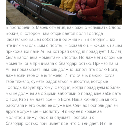
В проповеди о. Марек отметил, как важно «слышать Слово
Божие, в котором нам открывается воля Господа
касательно нашей собственной жизни». «В сегодняшних
чтениях мы слышим о посте», – сказал он. – «Жизнь нашей
прихожанки пани Анны, которая сегодня празднует 100 лет,
была наполнена моментами «поста». Но даже эти сложные
моменты она принимала с благодарностью. Пример пани
Анны показывает нам, как должно исполнять волю Бога,
даже если тебе очень тяжело. И что очень важно, когда
тебе тяжело, суметь радоваться милостям, которые
Господь дарует другому. Сегодня, когда празднуем юбилей,
мы не должны за общими заботами о празднике забывать
о Том, Кто нам даёт все — о Боге. Наша юбилярша много
работала и это было ее служение. Сейчас Господь дал ей
другое служение – молитву. Я вижу ее в храме за
молитвой, вижу, как она слушает Господа и с
благодарностью принимает все, что Он ей даёт. И я не