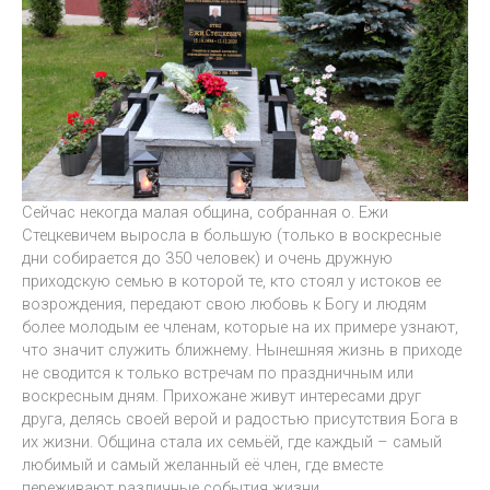
Сейчас некогда малая община, собранная о. Ежи
Стецкевичем выросла в большую (только в воскресные
дни собирается до 350 человек) и очень дружную
приходскую семью в которой те, кто стоял у истоков ее
возрождения, передают свою любовь к Богу и людям
более молодым ее членам, которые на их примере узнают,
что значит служить ближнему. Нынешняя жизнь в приходе
не сводится к только встречам по праздничным или
воскресным дням. Прихожане живут интересами друг
друга, делясь своей верой и радостью присутствия Бога в
их жизни. Община стала их семьёй, где каждый – самый
любимый и самый желанный её член, где вместе
переживают различные события жизни.