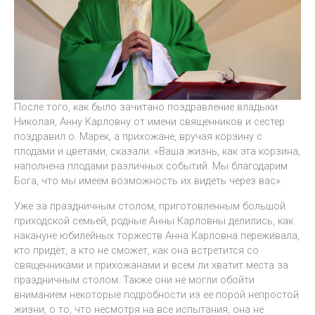
После того, как было зачитано поздравление владыки
Николая, Анну Карловну от имени священников и сестер
поздравил о. Марек, а прихожане, вручая корзину с
плодами и цветами, сказали: «Ваша жизнь, как эта корзина,
наполнена плодами различных событий. Мы благодарим
Бога, что мы имеем возможность их видеть через вас».
Уже за праздничным столом, приготовленным большой
приходской семьей, родные Анны Карловны делились, как
накануне юбилейных торжеств Анна Карловна переживала,
кто придёт, а кто не сможет, как она встретится со
священниками и прихожанами и всем ли хватит места за
праздничным столом. Также они не могли обойти
вниманием некоторые подробности из ее порой непростой
жизни, о то, что несмотря на все испытания, она не