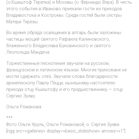
(о.Кшиштоф Терепка) и Москвы (о. Фернандо Вера). В честь
этого события в Иваново приехали гости из приходов
Владивостока и Костромы. Среди гостей были сёстры
Матери Терезы.
Во время обряда освящения в алтарь были заложены
частицы мощей святого Рафаила Калиновского,
блаженного Владислава Буковинского и святого
Леопольда Мандича.
Торжественные песнопения звучали на русском,
французском и латинском языках. Многие прихожане не
могли сдержать слёз. Звучали слова благодарности
архиепископу Павлу Пецци, нынешнему настоятелю
прихода отцу Кшиштофу и его предшественнику — отцу
Сергию Зуеву.
Ольга Романова.
***
Фото Ольги Хруль, Ольги Романовой, о. Сергия Зуева
[ngg src=»galleries» display=»basic_slideshow» arrows=»1″]