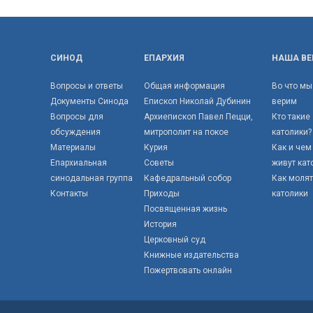
СИНОД
ЕПАРХИЯ
НАША ВЕ
Вопросы и ответы
Общая информация
Во что мы
Документы Синода
Епископ Николай Дубинин
верим
Вопросы для
Архиепископ Павел Пецци,
Кто такие
обсуждения
митрополит на покое
католики?
Материалы
Курия
Как и чем
Епархиальная
Советы
живут кат
синодальная группа
Кафедральный собор
Как моля
Контакты
Приходы
католики
Посвященная жизнь
История
Церковный суд
Книжные издательства
Пожертвовать онлайн