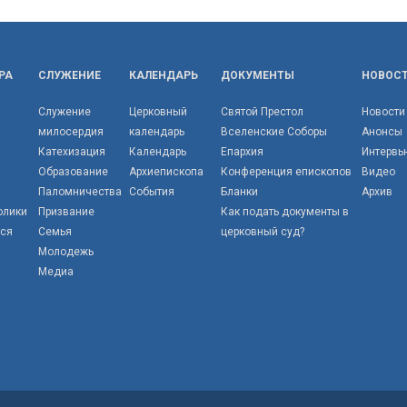
РА
СЛУЖЕНИЕ
КАЛЕНДАРЬ
ДОКУМЕНТЫ
НОВОС
Служение
Церковный
Святой Престол
Новости
милосердия
календарь
Вселенские Соборы
Анонсы
Катехизация
Календарь
Епархия
Интервь
Образование
Архиепископа
Конференция епископов
Видео
Паломничества
События
Бланки
Архив
олики
Призвание
Как подать документы в
тся
Семья
церковный суд?
Молодежь
Медиа