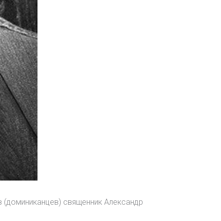
в (доминиканцев) священник Александр