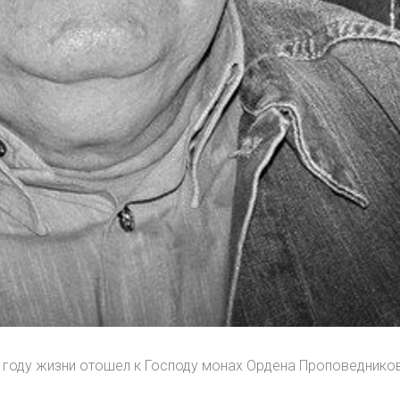
м году жизни отошел к Господу монах Ордена Проповеднико