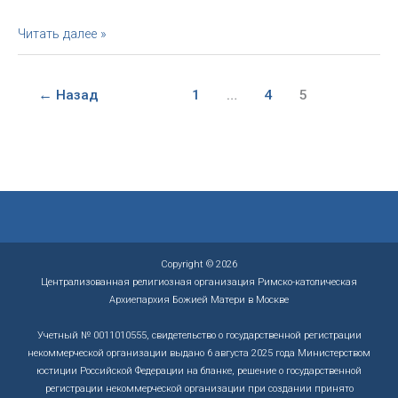
и
Декрет
Читать далее »
о
о
славе
причащении
святости
под
и
←
Назад
1
…
4
5
двумя
знаков
видами
слуги
Божия
Бернардо
Антонини
Copyright © 2026
Централизованная религиозная организация Римско-католическая
Архиепархия Божией Матери в Москве
Учетный № 0011010555, свидетельство о государственной регистрации
некоммерческой организации выдано 6 августа 2025 года Министерством
юстиции Российской Федерации на бланке, решение о государственной
регистрации некоммерческой организации при создании принято