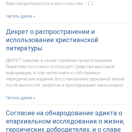
благотворительности и апостольства — […]
Декрет
Читать далее »
о
пожертвованиях
Декрет о распространении и
на
использовании христианской
Святую
Мессу
литературы
ДЕКРЕТ Церковь в своем служении провозглашения
Евангелия постоянно использует Средства массовой
информации, в том числе книги и собственные
периодические издания. Восстановление церковной жизни
после многих лет запретов и преследования закономерно
Декрет
Читать далее »
о
распространении
Согласие на обнародование эдикта о
и
епархиальном исследовании о жизни,
использовании
христианской
героических добродетелях, и о славе