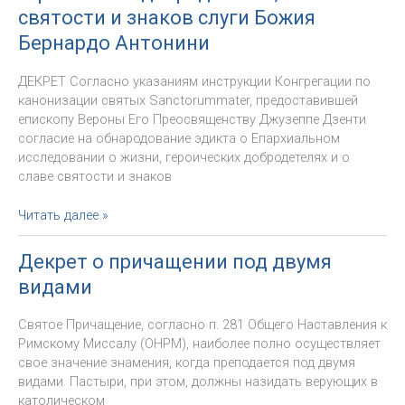
литературы
святости и знаков слуги Божия
Бернардо Антонини
ДЕКРЕТ Согласно указаниям инструкции Конгрегации по
канонизации святых Sanctorummater, предоставившей
епископу Вероны Его Преосвященству Джузеппе Дзенти
согласие на обнародование эдикта о Епархиальном
исследовании о жизни, героических добродетелях и о
славе святости и знаков
Согласие
Читать далее »
на
обнародование
Декрет о причащении под двумя
эдикта
видами
о
епархиальном
Святое Причащение, согласно п. 281 Общего Наставления к
исследовании
Римскому Миссалу (ОНРМ), наиболее полно осуществляет
о
свое значение знамения, когда преподается под двумя
жизни,
видами. Пастыри, при этом, должны назидать верующих в
героических
католическом
добродетелях,