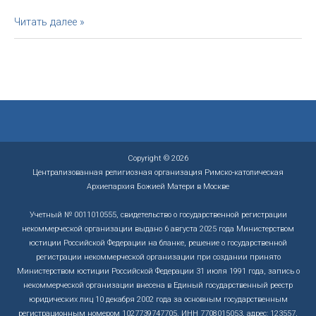
Бланк
Читать далее »
свидетельства
о
совершении
брака
Copyright © 2026
Централизованная религиозная организация Римско-католическая
Архиепархия Божией Матери в Москве
Учетный № 0011010555, свидетельство о государственной регистрации
некоммерческой организации выдано 6 августа 2025 года Министерством
юстиции Российской Федерации на бланке, решение о государственной
регистрации некоммерческой организации при создании принято
Министерством юстиции Российской Федерации 31 июля 1991 года, запись о
некоммерческой организации внесена в Единый государственный реестр
юридических лиц 10 декабря 2002 года за основным государственным
регистрационным номером 1027739747705, ИНН 7708015053, адрес: 123557,