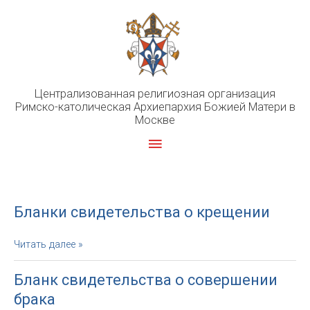
Перейти
к
содержимому
Централизованная религиозная организация
Римско-католическая Архиепархия Божией Матери в
Москве
Главное
меню
Бланки свидетельства о крещении
Бланки
Читать далее »
свидетельства
о
Бланк свидетельства о совершении
крещении
брака