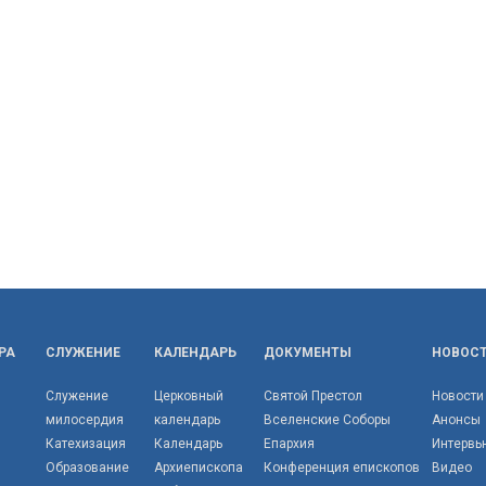
РА
СЛУЖЕНИЕ
КАЛЕНДАРЬ
ДОКУМЕНТЫ
НОВОС
Служение
Церковный
Святой Престол
Новости
милосердия
календарь
Вселенские Соборы
Анонсы
Катехизация
Календарь
Епархия
Интервь
Образование
Архиепископа
Конференция епископов
Видео