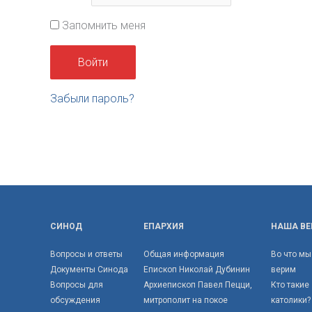
Запомнить меня
Забыли пароль?
СИНОД
ЕПАРХИЯ
НАША ВЕ
Вопросы и ответы
Общая информация
Во что мы
Документы Синода
Епископ Николай Дубинин
верим
Вопросы для
Архиепископ Павел Пецци,
Кто такие
обсуждения
митрополит на покое
католики?