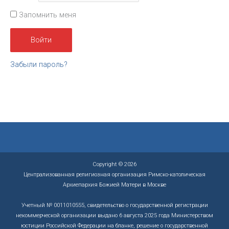
Запомнить меня
Забыли пароль?
Copyright © 2026
Централизованная религиозная организация Римско-католическая
Архиепархия Божией Матери в Москве
Учетный № 0011010555, свидетельство о государственной регистрации
некоммерческой организации выдано 6 августа 2025 года Министерством
юстиции Российской Федерации на бланке, решение о государственной