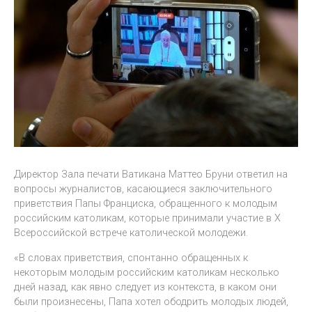
Директор Зала печати Ватикана Маттео Бруни ответил на
вопросы журналистов, касающиеся заключительного
приветствия Папы Франциска, обращенного к молодым
российским католикам, которые принимали участие в Х
Всероссийской встрече католической молодежи.
«В словах приветствия, спонтанно обращенных к
некоторым молодым российским католикам несколько
дней назад, как явно следует из контекста, в каком они
были произнесены, Папа хотел ободрить молодых людей,