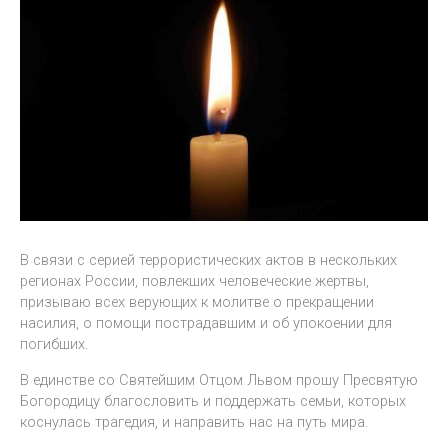
В связи с серией террористических актов в нескольких
регионах России, повлекших человеческие жертвы,
призываю всех верующих к молитве о прекращении
насилия, о помощи пострадавшим и об упокоении для
погибших.
В единстве со Святейшим Отцом Львом прошу Пресвятую
Богородицу благословить и поддержать семьи, которых
коснулась трагедия, и направить нас на путь мира.