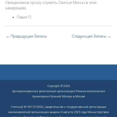
Священников прошу служить Святые Мессы в этих
намерениях.
Павел П.
←
Предыдущая Запись
Следующая Запись
→
Copyright © 2026
Централизованная религиозная организация Римско-католическая
Архиепархия Божией Матери в Москве
Учетный № 0011010555, свидетельство о государственной регистрации
некоммерческой организации выдано 6 августа 2025 года Министерством