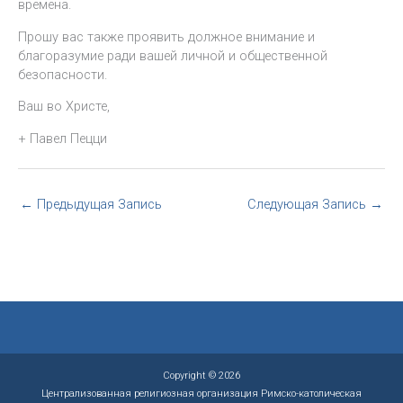
времена.
Прошу вас также проявить должное внимание и
благоразумие ради вашей личной и общественной
безопасности.
Ваш во Христе,
+ Павел Пецци
←
Предыдущая Запись
Следующая Запись
→
Copyright © 2026
Централизованная религиозная организация Римско-католическая