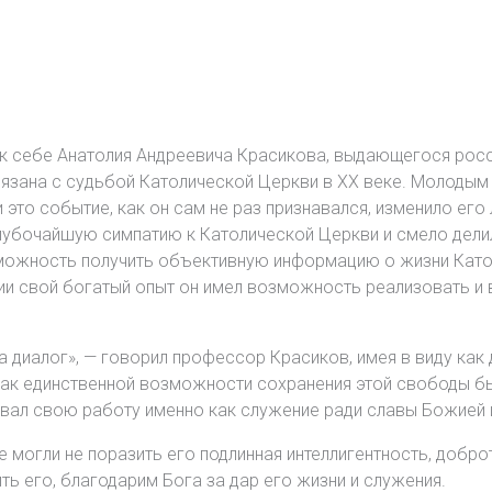
л к себе Анатолия Андреевича Красикова, выдающегося росс
зана с судьбой Католической Церкви в XX веке. Молодым ж
 это событие, как он сам не раз признавался, изменило его
лубочайшую симпатию к Католической Церкви и смело делил
ожность получить объективную информацию о жизни Католи
ии свой богатый опыт он имел возможность реализовать и 
на диалог», — говорил профессор Красиков, имея в виду как
ак единственной возможности сохранения этой свободы бы
авал свою работу именно как служение ради славы Божией и
е могли не поразить его подлинная интеллигентность, доброт
ть его, благодарим Бога за дар его жизни и служения.