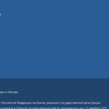
ю
ери в Москве
Российской Федерации на бланке, решение о государственной регистрации
 внесена в Единый государственный реестр юридических лиц 10 декабря 2002