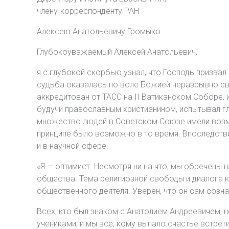
члену-корреспонденту РАН
Алексею Анатольевичу Громыко
Глубокоуважаемый Алексей Анатольевич,
я с глубокой скорбью узнал, что Господь призва
судьба оказалась по воле Божией неразрывно свя
аккредитован от ТАСС на II Ватиканском Соборе, и
будучи православным христианином, испытывал г
множество людей в Советском Союзе имели возм
принципе было возможно в то время. Впоследств
и в научной сфере.
«Я — оптимист. Несмотря ни на что, мы обречены 
общества. Тема религиозной свободы и диалога к
общественного деятеля. Уверен, что он сам созн
Всех, кто был знаком с Анатолием Андреевичем, н
учениками, и мы все, кому выпало счастье встрети