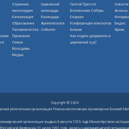
Служение
Церковный
Святой Престол
Новости
милосердия
календарь
Вселенские Соборы
Анонсы
Катехизация
Календарь
Епархия
Интервь
Образование
Архиепископа
Конференция епископов
Видео
Паломничества
События
Бланки
Архив
олики
Призвание
Как подать документы в
тся
Семья
церковный суд?
Молодежь
Медиа
Copyright © 2026
анная религиозная организация Римско-католическая Архиепархия Божией Мат
коммерческой организации выдано 6 августа 2025 года Министерством юстиции 
оссийской Федерации 31 июля 1991 года, запись о некоммерческой организации