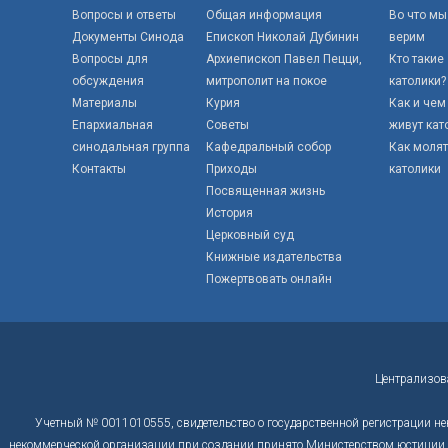
Вопросы и ответы
Общая информация
Во что мы
Документы Синода
Епископ Николай Дубинин
верим
Вопросы для
Архиепископ Павел Пецци,
Кто такие
обсуждения
митрополит на покое
католики?
Материалы
Курия
Как и чем
Епархиальная
Советы
живут кат
синодальная группа
Кафедральный собор
Как моля
Контакты
Приходы
католики
Посвященная жизнь
История
Церковный суд
Книжные издательства
Пожертвовать онлайн
Централизов
Учетный № 0011010555, свидетельство о государственной регистрации не
некоммерческой организации при создании принято Министерством юстиции Р