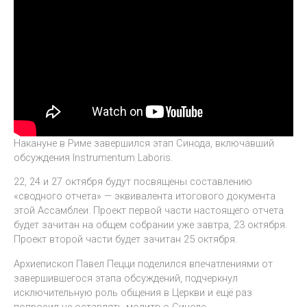
Накануне в Риме завершился этап Синода, включавший
обсуждения Instrumentum Laboris.
22, 24 и 27 октября будут посвящены составлению
«сводного отчета» — эквивалента итогового документа
этой Ассамблеи. Проект первой части настоящего отчета
будет зачитан на общем собрании уже завтра, 23 октября.
Проект второй части будет зачитан 25 октября.
Архиепископ Павел Пецци поделился впечатлениями от
завершившегося этапа обсуждений, подчеркнул
исключительную роль общения в Церкви и ещё раз
попросил не оставлять молитв о Синоде.