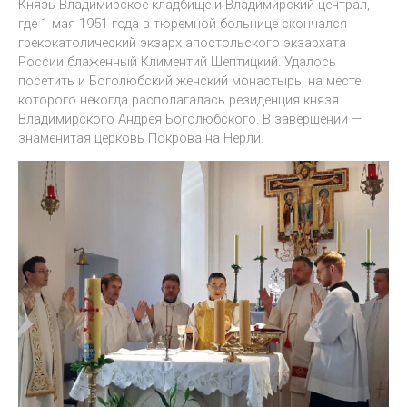
Князь-Владимирское кладбище и Владимирский централ,
где 1 мая 1951 года в тюремной больнице скончался
грекокатолический экзарх апостольского экзархата
России блаженный Климентий Шептицкий. Удалось
посетить и Боголюбский женский монастырь, на месте
которого некогда располагалась резиденция князя
Владимирского Андрея Боголюбского. В завершении —
знаменитая церковь Покрова на Нерли.