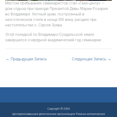
Местом пребывания семинаристов стал «Гааз-центр» —
дом отдыха при приходе Пресвятой Девы Марии Розария
во Владимире. Уютный храм, построенный в
неоготическом стиле в конце XIX века, расцвел при
настоятельстве о. Сергия Зуева.
Этой поездкой по Владимиро-Суздальской земле
завершился очередной академический год семинарии.
←
Предыдущая Запись
Следующая Запись
→
Copyright © 2026
Централизованная религиозная организация Римско-католическая