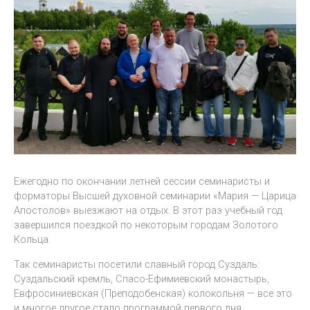
Ежегодно по окончании летней сессии семинаристы и
форматоры Высшей духовной семинарии «Мария — Царица
Апостолов» выезжают на отдых. В этот раз учебный год
завершился поездкой по некоторым городам Золотого
Кольца.
Так семинаристы посетили славный город Суздаль:
Суздальский кремль, Спасо-Ефимиевский монастырь,
Евфросиниевская (Преподобенская) колокольня — все это
и многое другое стало программой первого дня.