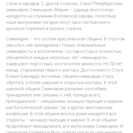
стран и народов. С другой стороны, Санкт-Петербургская
семинария, Семинария «Мария – Царица Апостолов»
находится на служении Вселенской Церкви, поскольку
наши выпускники сегодня несут свое пастырское и
духовное служение в разных странах.
Семинария – это особая христианская община. В строгом
смысле к ней принадлежат только епархиальные
семинаристы и воспитатели, состав которых полностью
обновляется каждые несколько лет: семинаристы
завершают подготовку, воспитатели меняются. Но 30 лет
назад, стараниями первого ректора, Досточтимого Слуги
Божия Бернардо Антонини, община семинарии стала
обретать и более широкие и открытые контуры. К этой
широкой общине Семинарии разными способами
принадлежат или связаны с ней, прежде всего,
преподаватели – священники, монашествующие и миряне
как Католической Церкви, так и других христианских
конфессий. В этой общине вполне дома находятся все
студенты – монашествующие и миряне. К этой общине
продолжают принадлежать все выпускники Семинарии. И
семинария стремится быть домом для всех священников