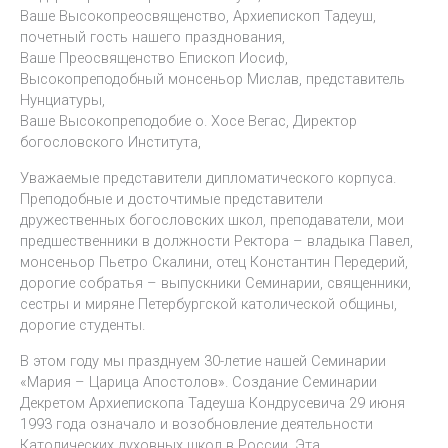
Ваше Высокопреосвященство, Архиепископ Тадеуш,
почетный гость нашего празднования,
Ваше Преосвященство Епископ Иосиф,
Высокопреподобный монсеньор Мислав, представитель
Нунциатуры,
Ваше Высокопреподобие о. Хосе Вегас, Директор
богословского Института,
Уважаемые представители дипломатического корпуса.
Преподобные и досточтимые представители
дружественных богословских школ, преподаватели, мои
предшественники в должности Ректора – владыка Павел,
монсеньор Пьетро Скалини, отец Константин Передерий,
дорогие собратья – выпускники Семинарии, священники,
сестры и миряне Петербургской католической общины,
дорогие студенты.
В этом году мы празднуем 30-летие нашей Семинарии
«Мария – Царица Апостолов». Создание Семинарии
Декретом Архиепископа Тадеуша Кондрусевича 29 июня
1993 года означало и возобновление деятельности
Католических духовных школ в России. Эта