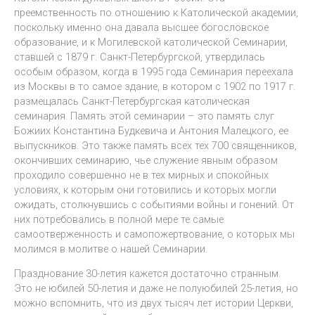
преемственность по отношению к Католической академии,
поскольку именно она давала высшее богословское
образование, и к Могилевской католической Семинарии,
ставшей с 1879 г. Санкт-Петербургской, утвердилась
особым образом, когда в 1995 года Семинария переехала
из Москвы в то самое здание, в котором с 1902 по 1917 г.
размещалась Санкт-Петербургская католическая
семинария. Память этой семинарии – это память слуг
Божиих Константина Будкевича и Антония Малецкого, ее
выпускников. Это также память всех тех 700 священников,
окончивших семинарию, чье служение явным образом
проходило совершенно не в тех мирных и спокойных
условиях, к которым они готовились и которых могли
ожидать, столкнувшись с событиями войны и гонений. От
них потребовались в полной мере те самые
самоотверженность и самопожертвование, о которых мы
молимся в молитве о нашей Семинарии.
Празднование 30-летия кажется достаточно странным.
Это не юбилей 50-летия и даже не полуюбилей 25-летия, но
можно вспомнить, что из двух тысяч лет истории Церкви,