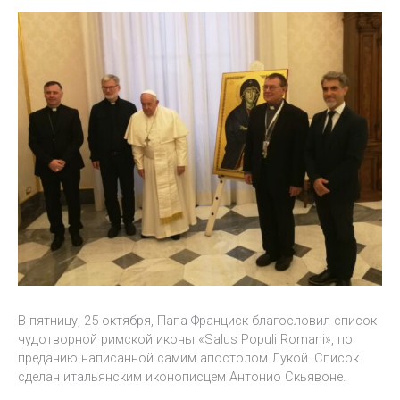
В пятницу, 25 октября, Папа Франциск благословил список
чудотворной римской иконы «Salus Populi Romani», по
преданию написанной самим апостолом Лукой. Список
сделан итальянским иконописцем Антонио Скьявоне.