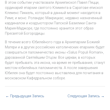
В этом событии участвовали Архиепископ Павел Пецци,
ординарий епархии святого Климента в Саратове епископ
Клеменс Пиккель, который в данный момент находится в
Риме, и монс. Роландас Макрицкас, недавно назначенный
кардиналом и коадъютором Папской Базилики Санта-
Мария-Маджоре, где постоянно хранится этот образ
Пресвятой Богородицы.
В течение всего Юбилейного года в Архиепархии Божией
Матери и в других российских католических епархиях будет
совершаться паломничество иконы «Salus Populi Romani»,
дарованной Святейшим Отцом. Все церкви, в которых
будет пребывать эта икона, на время ее пребывания, станут
местом юбилейных паломничеств. А после завершения
Юбилея она будет постоянно выставлена для почитания в
московском Кафедральном соборе.
←
Предыдущая Запись
Следующая Запись
→