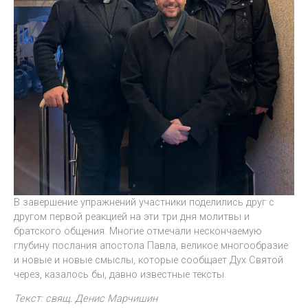
В завершение упражнений участники поделились друг с
другом первой реакцией на эти три дня молитвы и
братского общения. Многие отмечали нескончаемую
глубину послания апостола Павла, великое многообразие
и новые и новые смыслы, которые сообщает Дух Святой
через, казалось бы, давно известные тексты.
Текст: свящ. Денис Марчишин