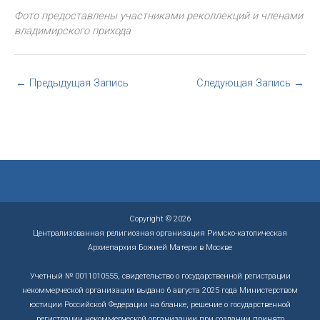
Фото предоставлены участниками реколлекций и членами
владимирского прихода
←
Предыдущая Запись
Следующая Запись
→
Copyright © 2026
Централизованная религиозная организация Римско-католическая
Архиепархия Божией Матери в Москве
Учетный № 0011010555, свидетельство о государственной регистрации
некоммерческой организации выдано 6 августа 2025 года Министерством
юстиции Российской Федерации на бланке, решение о государственной
регистрации некоммерческой организации при создании принято