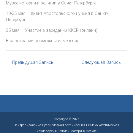
Музее истории и религии в Санкт-Петербурге
19-23 мая – визит Апостольского нунция в Санкт-
Петербург
25 мая – Участие в заседании ККЕР (онлайн)
В расписании возможны изменения.
←
Предыдущая Запись
Следующая Запись
→
Copyright © 2026
Централизованная религиозная организация Римско-католическая
Архиепархия Божией Матери в Москве