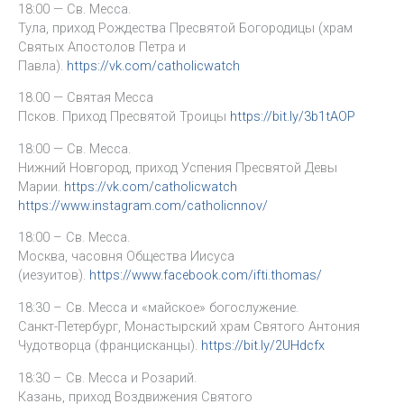
18:00 — Св. Месса.
Тула, приход Рождества Пресвятой Богородицы (храм
Святых Апостолов Петра и
Павла).
https://vk.com/catholicwatch
18.00 — Святая Месса
Псков. Приход Пресвятой Троицы
https://bit.ly/3b1tAOP
18:00 — Св. Месса.
Нижний Новгород, приход Успения Пресвятой Девы
Марии.
https://vk.com/catholicwatch
https://www.instagram.com/catholicnnov/
18:00 – Св. Месса.
Москва, часовня Общества Иисуса
(иезуитов).
https://www.facebook.com/ifti.thomas/
18:30 – Св. Месса и «майское» богослужение.
Санкт-Петербург, Монастырский храм Святого Антония
Чудотворца (францисканцы).
https://bit.ly/2UHdcfx
18:30 – Св. Месса и Розарий.
Казань, приход Воздвижения Святого