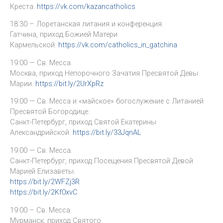
Креста.
https://vk.com/kazancatholics
18:30 – Лоретанская литания и конференция.
Гатчина, приход Божией Матери
Кармельской.
https://vk.com/catholics_in_gatchina
19:00 — Св. Месса.
Москва, приход Непорочного Зачатия Пресвятой Девы
Марии.
https://bit.ly/2UrXpRz
19:00 — Св. Месса и «майское» богослужение с Литанией
Пресвятой Богородице.
Санкт-Петербург, приход Святой Екатерины
Александрийской.
https://bit.ly/33JqnAL
19:00 — Св. Месса.
Санкт-Петербург, приход Посещения Пресвятой Девой
Марией Елизаветы.
https://bit.ly/2WFZj3R
https://bit.ly/2Kf0xvC
19:00 – Св. Месса.
Мурманск, приход Святого