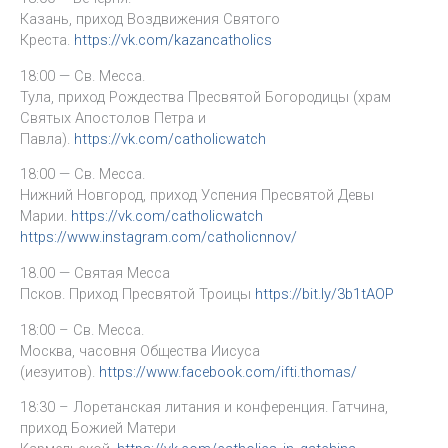
Казань, приход Воздвижения Святого
Креста.
https://vk.com/kazancatholics
18:00 — Св. Месса.
Тула, приход Рождества Пресвятой Богородицы (храм
Святых Апостолов Петра и
Павла).
https://vk.com/catholicwatch
18:00 — Св. Месса.
Нижний Новгород, приход Успения Пресвятой Девы
Марии.
https://vk.com/catholicwatch
https://www.instagram.com/catholicnnov/
18.00 — Святая Месса
Псков. Приход Пресвятой Троицы
https://bit.ly/3b1tAOP
18:00 – Св. Месса.
Москва, часовня Общества Иисуса
(иезуитов).
https://www.facebook.com/ifti.thomas/
18:30 – Лоретанская литания и конференция. Гатчина,
приход Божией Матери