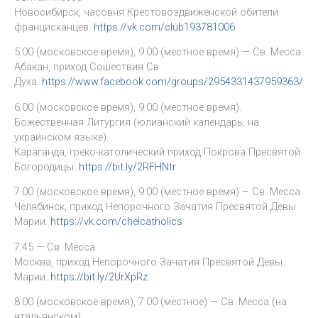
Новосибирск, часовня Крестовоздвиженской обители
францисканцев.
https://vk.com/club193781006
5:00 (московское время), 9:00 (местное время) — Св. Месса.
Абакан, приход Сошествия Св.
Духа.
https://www.facebook.com/groups/2954331437959363/
6:00 (московское время), 9.00 (местное время).
Божественная Литургия (юлианский календарь, на
украинском языке).
Караганда, греко-католический приход Покрова Пресвятой
Богородицы.
https://bit.ly/2RFHNtr
7:00 (московское время), 9:00 (местное время) – Св. Месса.
Челябинск, приход Непорочного Зачатия Пресвятой Девы
Марии.
https://vk.com/chelcatholics
7:45 — Св. Месса.
Москва, приход Непорочного Зачатия Пресвятой Девы
Марии.
https://bit.ly/2UrXpRz
8:00 (московское время), 7.00 (местное) — Св. Месса (на
итальянском).