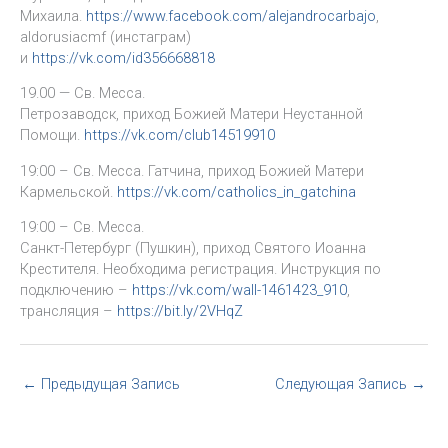
Михаила.
https://www.facebook.com/alejandrocarbajo
,
aldorusiacmf (инстаграм)
и
https://vk.com/id356668818
19.00 — Св. Месса.
Петрозаводск, приход Божией Матери Неустанной
Помощи.
https://vk.com/club14519910
19:00 – Св. Месса. Гатчина, приход Божией Матери
Кармельской.
https://vk.com/catholics_in_gatchina
19:00 – Св. Месса.
Санкт-Петербург (Пушкин), приход Святого Иоанна
Крестителя. Необходима регистрация. Инструкция по
подключению –
https://vk.com/wall-1461423_910
,
трансляция –
https://bit.ly/2VHqZ
←
Предыдущая Запись
Следующая Запись
→