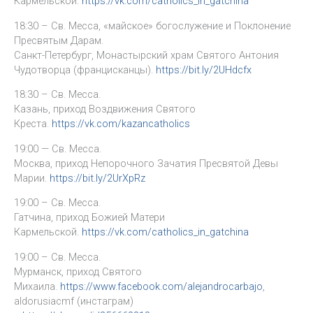
Кармельской.
https://vk.com/catholics_in_gatchina
18:30 – Св. Месса, «майское» богослужение и Поклонение
Пресвятым Дарам.
Санкт-Петербург, Монастырский храм Святого Антония
Чудотворца (францисканцы).
https://bit.ly/2UHdcfx
18:30 – Св. Месса.
Казань, приход Воздвижения Святого
Креста.
https://vk.com/kazancatholics
19:00 — Св. Месса.
Москва, приход Непорочного Зачатия Пресвятой Девы
Марии.
https://bit.ly/2UrXpRz
19:00 – Св. Месса.
Гатчина, приход Божией Матери
Кармельской.
https://vk.com/catholics_in_gatchina
19:00 – Св. Месса.
Мурманск, приход Святого
Михаила.
https://www.facebook.com/alejandrocarbajo
,
aldorusiacmf (инстаграм)