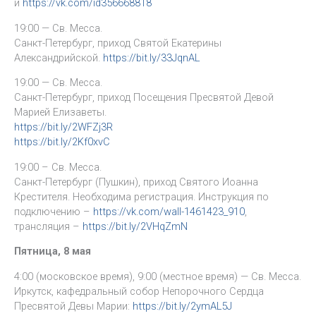
и
https://vk.com/id356668818
19:00 — Св. Месса.
Санкт-Петербург, приход Святой Екатерины
Александрийской.
https://bit.ly/33JqnAL
19:00 — Св. Месса.
Санкт-Петербург, приход Посещения Пресвятой Девой
Марией Елизаветы.
https://bit.ly/2WFZj3R
https://bit.ly/2Kf0xvC
19:00 – Св. Месса.
Санкт-Петербург (Пушкин), приход Святого Иоанна
Крестителя. Необходима регистрация. Инструкция по
подключению –
https://vk.com/wall-1461423_910
,
трансляция –
https://bit.ly/2VHqZmN
Пятница, 8 мая
4:00 (московское время), 9:00 (местное время) — Св. Месса.
Иркутск, кафедральный собор Непорочного Сердца
Пресвятой Девы Марии:
https://bit.ly/2ymAL5J