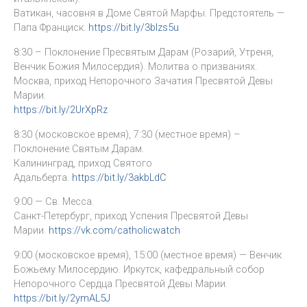
Ватикан, часовня в Доме Святой Марфы. Предстоятель —
Папа Франциск.
https://bit.ly/3blzs5u
8:30 – Поклонение Пресвятым Дарам (Розарий, Утреня,
Венчик Божия Милосердия). Молитва о призваниях.
Москва, приход Непорочного Зачатия Пресвятой Девы
Марии.
https://bit.ly/2UrXpRz
8:30 (московское время), 7:30 (местное время) –
Поклонение Святым Дарам.
Калининград, приход Святого
Адальберта.
https://bit.ly/3akbLdC
9:00 — Св. Месса.
Санкт-Петербург, приход Успения Пресвятой Девы
Марии.
https://vk.com/catholicwatch
9:00 (московское время), 15:00 (местное время) — Венчик
Божьему Милосердию. Иркутск, кафедральный собор
Непорочного Сердца Пресвятой Девы Марии.
https://bit.ly/2ymAL5J