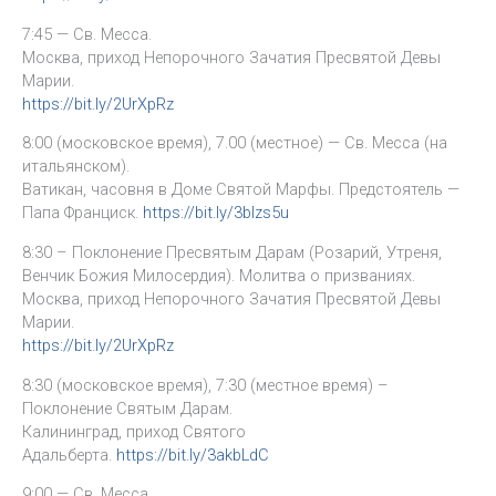
7:45 — Св. Месса.
Москва, приход Непорочного Зачатия Пресвятой Девы
Марии.
https://bit.ly/2UrXpRz
8:00 (московское время), 7.00 (местное) — Св. Месса (на
итальянском).
Ватикан, часовня в Доме Святой Марфы. Предстоятель —
Папа Франциск.
https://bit.ly/3blzs5u
8:30 – Поклонение Пресвятым Дарам (Розарий, Утреня,
Венчик Божия Милосердия). Молитва о призваниях.
Москва, приход Непорочного Зачатия Пресвятой Девы
Марии.
https://bit.ly/2UrXpRz
8:30 (московское время), 7:30 (местное время) –
Поклонение Святым Дарам.
Калининград, приход Святого
Адальберта.
https://bit.ly/3akbLdC
9:00 — Св. Месса.