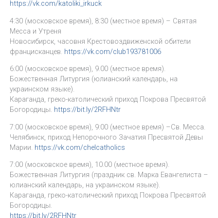
https://vk.com/katoliki_irkuck
4:30 (московское время), 8:30 (местное время) – Святая
Месса и Утреня
Новосибирск, часовня Крестовоздвиженской обители
францисканцев.
https://vk.com/club193781006
6:00 (московское время), 9.00 (местное время).
Божественная Литургия (юлианский календарь, на
украинском языке).
Караганда, греко-католический приход Покрова Пресвятой
Богородицы.
https://bit.ly/2RFHNtr
7:00 (московское время), 9:00 (местное время) –Св. Месса.
Челябинск, приход Непорочного Зачатия Пресвятой Девы
Марии.
https://vk.com/chelcatholics
7:00 (московское время), 10.00 (местное время).
Божественная Литургия (праздник св. Марка Евангелиста –
юлианский календарь, на украинском языке).
Караганда, греко-католический приход Покрова Пресвятой
Богородицы.
https://bit.ly/2RFHNtr