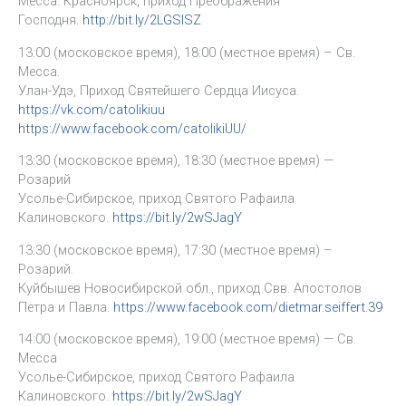
Месса. Красноярск, приход Преображения
Господня.
http://bit.ly/2LGSISZ
13:00 (московское время), 18:00 (местное время) – Св.
Месса.
Улан-Удэ, Приход Святейшего Сердца Иисуса.
https://vk.com/catolikiuu
https://www.facebook.com/catolikiUU/
13:30 (московское время), 18:30 (местное время) —
Розарий
Усолье-Сибирское, приход Святого Рафаила
Калиновского.
https://bit.ly/2wSJagY
13:30 (московское время), 17:30 (местное время) –
Розарий.
Куйбышев Новосибирской обл., приход Свв. Апостолов
Петра и Павла.
https://www.facebook.com/dietmar.seiffert.39
14:00 (московское время), 19:00 (местное время) — Св.
Месса
Усолье-Сибирское, приход Святого Рафаила
Калиновского.
https://bit.ly/2wSJagY