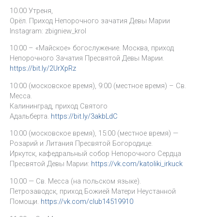
10.00 Утреня,
Орёл. Приход Непорочного зачатия Девы Марии
Instagram: zbigniew_krol
10:00 – «Майское» богослужение. Москва, приход
Непорочного Зачатия Пресвятой Девы Марии.
https://bit.ly/2UrXpRz
10:00 (московское время), 9:00 (местное время) – Св.
Месса.
Калининград, приход Святого
Адальберта.
https://bit.ly/3akbLdC
10:00 (московское время), 15:00 (местное время) —
Розарий и Литания Пресвятой Богородице.
Иркутск, кафедральный собор Непорочного Сердца
Пресвятой Девы Марии:
https://vk.com/katoliki_irkuck
10.00 — Св. Месса (на польском языке).
Петрозаводск, приход Божией Матери Неустанной
Помощи.
https://vk.com/club14519910