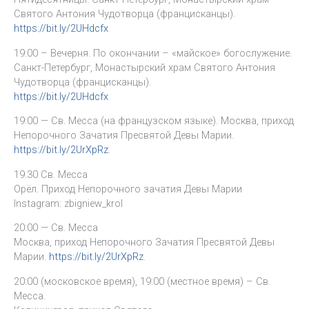
Святого Антония Чудотворца (францисканцы).
https://bit.ly/2UHdcfx
19:00 – Вечерня. По окончании – «майское» богослужение.
Санкт-Петербург, Монастырский храм Святого Антония
Чудотворца (францисканцы).
https://bit.ly/2UHdcfx
19:00 — Св. Месса (на французском языке). Москва, приход
Непорочного Зачатия Пресвятой Девы Марии.
https://bit.ly/2UrXpRz
.
19.30 Св. Месса
Орёл. Приход Непорочного зачатия Девы Марии
Instagram: zbigniew_krol
20:00 — Св. Месса
Москва, приход Непорочного Зачатия Пресвятой Девы
Марии.
https://bit.ly/2UrXpRz
.
20:00 (московское время), 19:00 (местное время) – Св.
Месса.