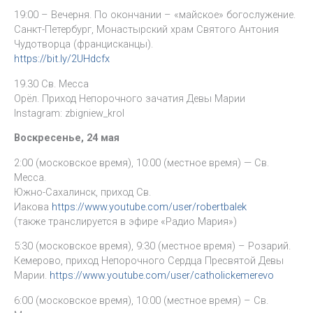
19:00 – Вечерня. По окончании – «майское» богослужение.
Санкт-Петербург, Монастырский храм Святого Антония
Чудотворца (францисканцы).
https://bit.ly/2UHdcfx
19.30 Св. Месса
Орёл. Приход Непорочного зачатия Девы Марии
Instagram: zbigniew_krol
Воскресенье, 24 мая
2:00 (московское время), 10:00 (местное время) — Св.
Месса.
Южно-Сахалинск, приход Св.
Иакова
https://www.youtube.com/user/robertbalek
(также транслируется в эфире «Радио Мария»)
5:30 (московское время), 9:30 (местное время) – Розарий.
Кемерово, приход Непорочного Сердца Пресвятой Девы
Марии.
https://www.youtube.com/user/catholickemerevo
6:00 (московское время), 10:00 (местное время) – Св.