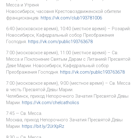
Месса и Утреня
Новосибирск, часовня Крестовоздвиженской обители
францисканцев.
https://vk.com/club193781006
6:40 (московское время), 10:40 (местное время) – Розарий.
Новосибирск, Кафедральный собор Преображения
Господня.
https://vk.com/public193763678
7:00 (московское время), 11:00 (местное время) – Св.
Месса и Поклонение Святым Дарам с Литанией Пресвятой
Деве Марии. Новосибирск, Кафедральный собор
Преображения Господня.
https://vk.com/public193763678
7:00 (московское время), 9:00 (местное время) – Св. Месса
в честь Пресвятой Девы Марии.
Челябинск, приход Непорочного Зачатия Пресвятой Девы
Марии.
https://vk.com/chelcatholics
7:45 — Св. Месса.
Москва, приход Непорочного Зачатия Пресвятой Девы
Марии.
https://bit.ly/2UrXpRz
8:30 — Св. Месса.