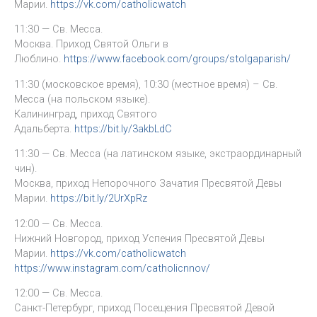
Марии.
https://vk.com/catholicwatch
11:30 — Св. Месса.
Москва. Приход Святой Ольги в
Люблино.
https://www.facebook.com/groups/stolgaparish/
11:30 (московское время), 10:30 (местное время) – Св.
Месса (на польском языке).
Калининград, приход Святого
Адальберта.
https://bit.ly/3akbLdC
11:30 — Св. Месса (на латинском языке, экстраординарный
чин).
Москва, приход Непорочного Зачатия Пресвятой Девы
Марии.
https://bit.ly/2UrXpRz
12:00 — Св. Месса.
Нижний Новгород, приход Успения Пресвятой Девы
Марии.
https://vk.com/catholicwatch
https://www.instagram.com/catholicnnov/
12:00 — Св. Месса.
Санкт-Петербург, приход Посещения Пресвятой Девой