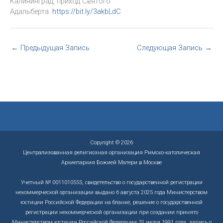
Калининград, приход Святого
Адальберта.
https://bit.ly/3akbLdC
←
Предыдущая Запись
Следующая Запись
→
Copyright © 2026
Централизованная религиозная организация Римско-католическая
Архиепархия Божией Матери в Москве
Учетный № 0011010555, свидетельство о государственной регистрации
некоммерческой организации выдано 6 августа 2025 года Министерством
юстиции Российской Федерации на бланке, решение о государственной
регистрации некоммерческой организации при создании принято
Министерством юстиции Российской Федерации 31 июля 1991 года, запись о