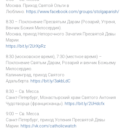
Москва. Приход Святой Ольги в
Люблино.
https://www.facebook.com/groups/stolgaparish/
8:30 – Поклонение Пресвятым Дарам (Розарий, Утреня,
Венчик Божия Милосердия).
Москва, приход Непорочного Зачатия Пресвятой Девы
Марии.
https://bit.ly/2UrXpRz
8:30 (московское время), 7:30 (местное время) –
Поклонение Святым Дарам, Розарий и венчик Божьему
Милосердию.
Калининград, приход Святого
Адальберта.
https://bit.ly/3akbLdC
8:30 – Св. Месса.
Санкт-Петербург, Монастырский храм Святого Антония
Чудотворца (францисканцы).
https://bit.ly/2UHdcfx
9:00 — Св. Месса.
Санкт-Петербург, приход Успения Пресвятой Девы
Марии.
https://vk.com/catholicwatch