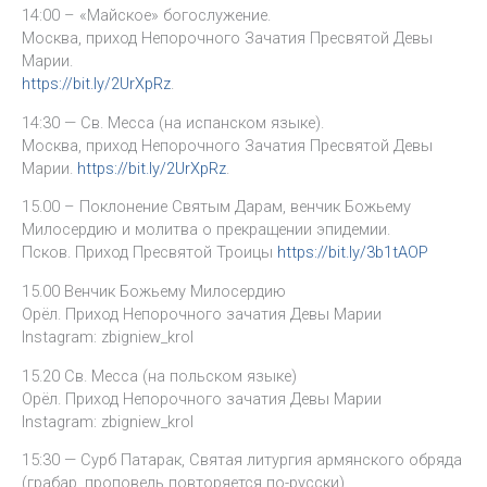
14:00 – «Майское» богослужение.
Москва, приход Непорочного Зачатия Пресвятой Девы
Марии.
https://bit.ly/2UrXpRz
.
14:30 — Св. Месса (на испанском языке).
Москва, приход Непорочного Зачатия Пресвятой Девы
Марии.
https://bit.ly/2UrXpRz
.
15.00 – Поклонение Святым Дарам, венчик Божьему
Милосердию и молитва о прекращении эпидемии.
Псков. Приход Пресвятой Троицы
https://bit.ly/3b1tAOP
15.00 Венчик Божьему Милосердию
Орёл. Приход Непорочного зачатия Девы Марии
Instagram: zbigniew_krol
15.20 Св. Месса (на польском языке)
Орёл. Приход Непорочного зачатия Девы Марии
Instagram: zbigniew_krol
15:30 — Сурб Патарак, Святая литургия армянского обряда
(грабар, проповедь повторяется по-русски).