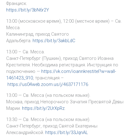
Франциск.
https://bit.ly/3bN6r2Y
13:00 (московское время), 12:00 (местное время) – Св.
Месса.
Калининград, приход Святого
Адальберта.
https://bit.ly/3akbLdC
13:00 – Св. Месса.
Санкт-Петербург (Пушкин), приход Святого Иоанна
Крестителя. Необходима регистрация. Инструкция по
подключению —
https://vk.com/ioannkrestitel?w=wall-
1461423_910
, трансляция –
https://us04web.zoom.us/j/4637171176
13:00 — Св. Месса (на польском языке).
Москва, приход Непорочного Зачатия Пресвятой Девы
Марии.
https://bit.ly/2UrXpRz
.
13:30 — Св. Месса (на польском языке).
Санкт-Петербург, приход Святой Екатерины
Александрийской.
https://bit.ly/33JqnAL