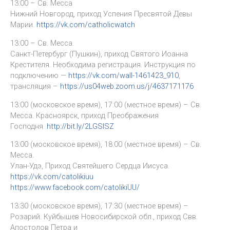
13:00 – Св. Месса
Нижний Новгород, приход Успения Пресвятой Девы
Марии.
https://vk.com/catholicwatch
13:00 – Св. Месса.
Санкт-Петербург (Пушкин), приход Святого Иоанна
Крестителя. Необходима регистрация. Инструкция по
подключению —
https://vk.com/wall-1461423_910
,
трансляция –
https://us04web.zoom.us/j/4637171176
13:00 (московское время), 17:00 (местное время) – Св.
Месса. Красноярск, приход Преображения
Господня.
http://bit.ly/2LGSISZ
13:00 (московское время), 18:00 (местное время) – Св.
Месса.
Улан-Удэ, Приход Святейшего Сердца Иисуса.
https://vk.com/catolikiuu
https://www.facebook.com/catolikiUU/
13:30 (московское время), 17:30 (местное время) –
Розарий. Куйбышев Новосибирской обл., приход Свв.
Апостолов Петра и