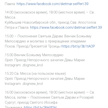
Павла.
https://www.facebook.com/dietmar.seiffert.39
14:00 (московское время), 18:00 (местное время) – Св.
Месса.
Куйбышев Новосибирской обл., приход Свв. Апостолов
Петра и Павла.
https://www.facebook.com/dietmar.seiffert.39
15.00 – Поклонение Святым Дарам: Венчик Божьему
Милосердию и молитва о прекращении эпидемии.
Псков. Приход Пресвятой Троицы
https://bit.ly/3b1tAOP
15.00 Венчик Божьему Милосердию
Орёл. Приход Непорочного зачатия Девы Марии
Instagram: zbigniew_krol
15.20 Св. Месса (на польском языке)
Орёл. Приход Непорочного зачатия Девы Марии
Instagram: zbigniew_krol
16:00 (московское время), 18:00 (местное время) — Св.
Месса, затем – Поклонение Святым Дарам и Розарий.
Сургут, приход Святого Иосифа
Труженика.
https://bit.ly/3bktfGH