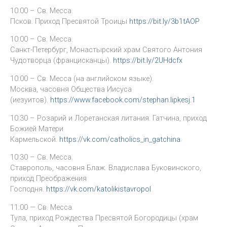
10.00 – Св. Месса.
Псков. Приход Пресвятой Троицы
https://bit.ly/3b1tAOP
10:00 – Св. Месса.
Санкт-Петербург, Монастырский храм Святого Антония
Чудотворца (францисканцы).
https://bit.ly/2UHdcfx
10:00 – Св. Месса (на английском языке).
Москва, часовня Общества Иисуса
(иезуитов).
https://www.facebook.com/stephan.lipkesj.1
10:30 – Розарий и Лоретанская литания. Гатчина, приход
Божией Матери
Кармельской.
https://vk.com/catholics_in_gatchina
10:30 – Св. Месса.
Ставрополь, часовня Блаж. Владислава Буковинского,
приход Преображения
Господня.
https://vk.com/katolikistavropol
11:00 — Св. Месса.
Тула, приход Рождества Пресвятой Богородицы (храм