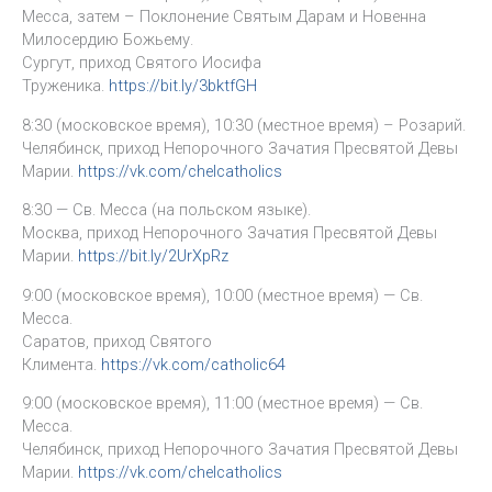
Месса, затем – Поклонение Святым Дарам и Новенна
Милосердию Божьему.
Сургут, приход Святого Иосифа
Труженика.
https://bit.ly/3bktfGH
8:30 (московское время), 10:30 (местное время) – Розарий.
Челябинск, приход Непорочного Зачатия Пресвятой Девы
Марии.
https://vk.com/chelcatholics
8:30 — Св. Месса (на польском языке).
Москва, приход Непорочного Зачатия Пресвятой Девы
Марии.
https://bit.ly/2UrXpRz
9:00 (московское время), 10:00 (местное время) — Св.
Месса.
Саратов, приход Святого
Климента.
https://vk.com/catholic64
9:00 (московское время), 11:00 (местное время) — Св.
Месса.
Челябинск, приход Непорочного Зачатия Пресвятой Девы
Марии.
https://vk.com/chelcatholics