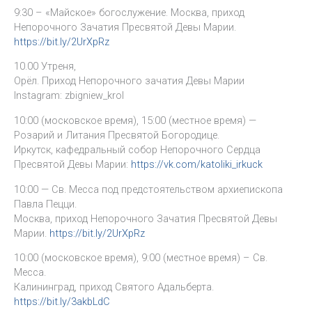
9:30 – «Майское» богослужение. Москва, приход
Непорочного Зачатия Пресвятой Девы Марии.
https://bit.ly/2UrXpRz
10.00 Утреня,
Орёл. Приход Непорочного зачатия Девы Марии
Instagram: zbigniew_krol
10:00 (московское время), 15:00 (местное время) —
Розарий и Литания Пресвятой Богородице.
Иркутск, кафедральный собор Непорочного Сердца
Пресвятой Девы Марии:
https://vk.com/katoliki_irkuck
10:00 — Св. Месса под предстоятельством архиепископа
Павла Пецци.
Москва, приход Непорочного Зачатия Пресвятой Девы
Марии.
https://bit.ly/2UrXpRz
10:00 (московское время), 9:00 (местное время) – Св.
Месса.
Калининград, приход Святого Адальберта.
https://bit.ly/3akbLdC