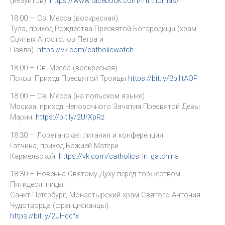
(иезуитов).
https://www.facebook.com/ifti.thomas/
18:00 — Св. Месса (воскресная).
Тула, приход Рождества Пресвятой Богородицы (храм
Святых Апостолов Петра и
Павла).
https://vk.com/catholicwatch
18.00 – Св. Месса (воскресная).
Псков. Приход Пресвятой Троицы
https://bit.ly/3b1tAOP
18:00 — Св. Месса (на польском языке)
Москва, приход Непорочного Зачатия Пресвятой Девы
Марии.
https://bit.ly/2UrXpRz
18:30 – Лоретанская литания и конференция.
Гатчина, приход Божией Матери
Кармельской.
https://vk.com/catholics_in_gatchina
18:30 – Новенна Святому Духу перед торжеством
Пятидесятницы.
Санкт-Петербург, Монастырский храм Святого Антония
Чудотворца (францисканцы).
https://bit.ly/2UHdcfx