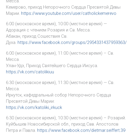
Месса.
Кемерово, приход Непорочного Сердца Пресвятой Девы
Марии.
https://www.youtube.com/user/catholickemerevo
6:00 (московское время), 10:00 (местное время) —
Адорация с чтением Розария и Св. Месса.
Абакан, приход Сошествия Св.
Духа.
https://www.facebook.com/groups/2954331437959363/
6:00 (московское время), 11:00 (местное время) – Св.
Месса.
Улан-Удэ, Приход Святейшего Сердца Иисуса.
https://vk.com/catolikiuu
6:30 (московское время), 11:30 (местное время) — Св.
Месса.
Иркутск, кафедральный собор Непорочного Сердца
Пресвятой Девы Марии:
https://vk.com/katoliki_irkuck
6:30 (московское время), 10:30 (местное время) – Розарий.
Куйбышев Новосибирской обл., приход Свв. Апостолов
Петра и Павла.
https://www.facebook.com/dietmar.seiffert.39