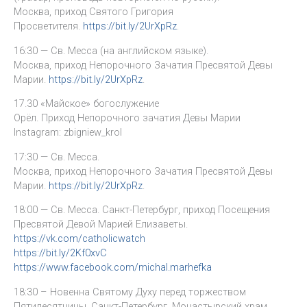
Москва, приход Святого Григория
Просветителя.
https://bit.ly/2UrXpRz
.
16:30 — Св. Месса (на английском языке).
Москва, приход Непорочного Зачатия Пресвятой Девы
Марии.
https://bit.ly/2UrXpRz
.
17.30 «Майское» богослужение
Орёл. Приход Непорочного зачатия Девы Марии
Instagram: zbigniew_krol
17:30 — Св. Месса.
Москва, приход Непорочного Зачатия Пресвятой Девы
Марии.
https://bit.ly/2UrXpRz
.
18:00 — Св. Месса. Санкт-Петербург, приход Посещения
Пресвятой Девой Марией Елизаветы.
https://vk.com/catholicwatch
https://bit.ly/2Kf0xvC
https://www.facebook.com/michal.marhefka
18:30 – Новенна Святому Духу перед торжеством
Пятидесятницы. Санкт-Петербург, Монастырский храм