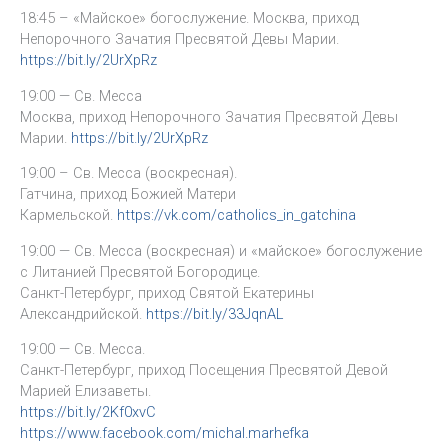
18:45 – «Майское» богослужение. Москва, приход
Непорочного Зачатия Пресвятой Девы Марии.
https://bit.ly/2UrXpRz
19:00 — Св. Месса
Москва, приход Непорочного Зачатия Пресвятой Девы
Марии.
https://bit.ly/2UrXpRz
19:00 – Св. Месса (воскресная).
Гатчина, приход Божией Матери
Кармельской.
https://vk.com/catholics_in_gatchina
19:00 — Св. Месса (воскресная) и «майское» богослужение
с Литанией Пресвятой Богородице.
Санкт-Петербург, приход Святой Екатерины
Александрийской.
https://bit.ly/33JqnAL
19:00 — Св. Месса.
Санкт-Петербург, приход Посещения Пресвятой Девой
Марией Елизаветы.
https://bit.ly/2Kf0xvC
https://www.facebook.com/michal.marhefka