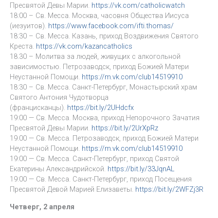
Пресвятой Девы Марии.
https://vk.com/catholicwatch
18:00 – Св. Месса. Москва, часовня Общества Иисуса
(иезуитов).
https://www.facebook.com/ifti.thomas/
18:30 – Св. Месса. Казань, приход Воздвижения Святого
Креста.
https://vk.com/kazancatholics
18.30 – Молитва за людей, живущих с алкогольной
зависимостью. Петрозаводск, приход Божией Матери
Неустанной Помощи.
https://m.vk.com/club14519910
18:30 – Св. Месса. Санкт-Петербург, Монастырский храм
Святого Антония Чудотворца
(францисканцы).
https://bit.ly/2UHdcfx
19:00 — Св. Месса. Москва, приход Непорочного Зачатия
Пресвятой Девы Марии.
https://bit.ly/2UrXpRz
19.00 — Св. Месса. Петрозаводск, приход Божией Матери
Неустанной Помощи.
https://m.vk.com/club14519910
19:00 — Св. Месса. Санкт-Петербург, приход Святой
Екатерины Александрийской.
https://bit.ly/33JqnAL
19:00 — Св. Месса. Санкт-Петербург, приход Посещения
Пресвятой Девой Марией Елизаветы.
https://bit.ly/2WFZj3R
Четверг, 2 апреля