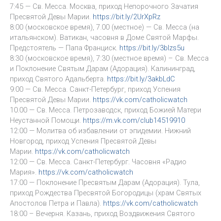
7:45 — Св. Месса. Москва, приход Непорочного Зачатия
Пресвятой Девы Марии.
https://bit.ly/2UrXpRz
8:00 (московское время), 7.00 (местное) — Св. Месса (на
итальянском). Ватикан, часовня в Доме Святой Марфы.
Предстоятель — Папа Франциск.
https://bit.ly/3blzs5u
8:30 (московское время), 7:30 (местное время) – Св. Месса
и Поклонение Святым Дарам (Адорация). Калининград,
приход Святого Адальберта.
https://bit.ly/3akbLdC
9:00 — Св. Месса. Санкт-Петербург, приход Успения
Пресвятой Девы Марии.
https://vk.com/catholicwatch
10.00 — Св. Месса. Петрозаводск, приход Божией Матери
Неустанной Помощи.
https://m.vk.com/club14519910
12:00 — Молитва об избавлении от эпидемии. Нижний
Новгород, приход Успения Пресвятой Девы
Марии.
https://vk.com/catholicwatch
12:00 — Св. Месса. Санкт-Петербург. Часовня «Радио
Мария».
https://vk.com/catholicwatch
17:00 — Поклонение Пресвятым Дарам (Адорация). Тула,
приход Рождества Пресвятой Богородицы (храм Святых
Апостолов Петра и Павла).
https://vk.com/catholicwatch
18:00 – Вечерня. Казань, приход Воздвижения Святого