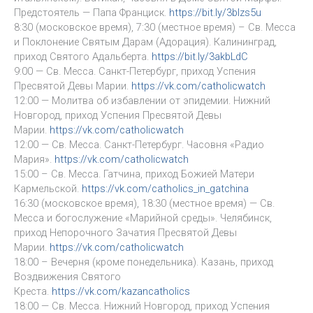
Предстоятель — Папа Франциск.
https://bit.ly/3blzs5u
8:30 (московское время), 7:30 (местное время) – Св. Месса
и Поклонение Святым Дарам (Адорация). Калининград,
приход Святого Адальберта.
https://bit.ly/3akbLdC
9:00 — Св. Месса. Санкт-Петербург, приход Успения
Пресвятой Девы Марии.
https://vk.com/catholicwatch
12:00 — Молитва об избавлении от эпидемии. Нижний
Новгород, приход Успения Пресвятой Девы
Марии.
https://vk.com/catholicwatch
12:00 — Св. Месса. Санкт-Петербург. Часовня «Радио
Мария».
https://vk.com/catholicwatch
15:00 – Св. Месса. Гатчина, приход Божией Матери
Кармельской.
https://vk.com/catholics_in_gatchina
16:30 (московское время), 18:30 (местное время) — Св.
Месса и богослужение «Марийной среды». Челябинск,
приход Непорочного Зачатия Пресвятой Девы
Марии.
https://vk.com/catholicwatch
18:00 – Вечерня (кроме понедельника). Казань, приход
Воздвижения Святого
Креста.
https://vk.com/kazancatholics
18:00 — Св. Месса. Нижний Новгород, приход Успения