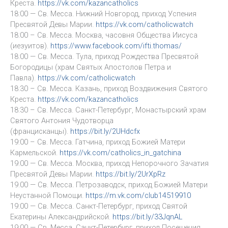
Креста.
https://vk.com/kazancatholics
18:00 — Св. Месса. Нижний Новгород, приход Успения
Пресвятой Девы Марии.
https://vk.com/catholicwatch
18:00 – Св. Месса. Москва, часовня Общества Иисуса
(иезуитов).
https://www.facebook.com/ifti.thomas/
18:00 — Св. Месса. Тула, приход Рождества Пресвятой
Богородицы (храм Святых Апостолов Петра и
Павла).
https://vk.com/catholicwatch
18:30 – Св. Месса. Казань, приход Воздвижения Святого
Креста.
https://vk.com/kazancatholics
18:30 – Св. Месса. Санкт-Петербург, Монастырский храм
Святого Антония Чудотворца
(францисканцы).
https://bit.ly/2UHdcfx
19:00 – Св. Месса. Гатчина, приход Божией Матери
Кармельской.
https://vk.com/catholics_in_gatchina
19:00 — Св. Месса. Москва, приход Непорочного Зачатия
Пресвятой Девы Марии.
https://bit.ly/2UrXpRz
19.00 — Св. Месса. Петрозаводск, приход Божией Матери
Неустанной Помощи.
https://m.vk.com/club14519910
19:00 — Св. Месса. Санкт-Петербург, приход Святой
Екатерины Александрийской.
https://bit.ly/33JqnAL
19:00 — Св. Месса. Санкт-Петербург, приход Посещения