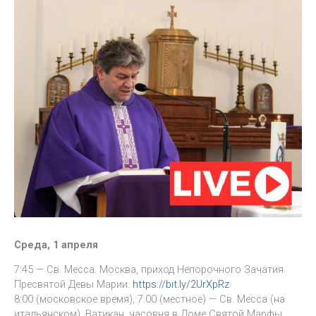
Среда, 1 апреля
7:45 — Св. Месса. Москва, приход Непорочного Зачатия
Пресвятой Девы Марии.
https://bit.ly/2UrXpRz
8:00 (московское время), 7.00 (местное) — Св. Месса (на
итальянском). Ватикан, часовня в Доме Святой Марфы.