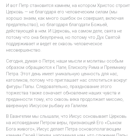
И вот Петр становится камнем, на котором Христос строит
Церковь — не благодаря его человеческим силам (мы
хорошо знаем, как много ошибок он совершил, включая
предательство), но благодаря благодати Божьей,
действующей в нем. И Церковь, на самом деле, свята не
потому что она безупречна, но потому что Дух Святой
поддерживает и ведет ее сквозь человеческое
несовершенство.
Сегодня, думая о Петре, наши мысли и молитвы особым
образом обращаются к Папе, Епископу Рима и Преемнику
Петра. Этот день имеет уникальную ценность для нас,
католиков, потому что приглашает нас сплотиться вокруг
фигуры Папы. Следовательно, празднование этого
торжества также означает обновление наших чувств и
преданности тому, кто сквозь века продолжает миссию,
вверенную Иисусом рыбаку из Галилеи.
В Евангелии мы слышали, что Иисус основывает Церковь
на исповедании Петром веры, признающей Его «Сыном
Бога живого», Иисус делает Петра основополагающим
камнем Своей Церкви, напоминая нам, что служение Папы