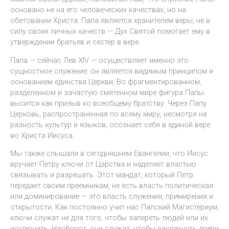
основано не на его человеческих качествах, но на
обетовании Христа. Папа является хранителем веры, не в
силу своих личных качеств — Дух Святой помогает ему в
утверждении братьев и сестер в вере.
Папа — сейчас Лев XIV — осуществляет именно это
сущностное служение: он является видимым принципом и
основанием единства Церкви, Во фрагментированном,
разделенном и зачастую смятенном мире фигура Папы
высится как призыв ко всеобщему братству. Через Папу
Церковь, распространенная по всему миру, несмотря на
разность культур и языков, осознает себя в единой вере
во Христа Иисуса.
Мы также слышали в сегодняшнем Евангелии, что Иисус
вручает Петру ключи от Царства и наделяет властью
связывать и разрешать. Этот мандат, который Петр
передает своим преемникам, не есть власть политическая
или доминирование — это власть служения, примирения и
открытости. Как постоянно учит нас Папский Магистериум,
ключи служат не для того, чтобы запереть людей или их
исключить. Наоборот, они служат, чтобы распахнуть двери