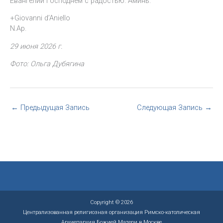
Евангелии Господнем с радостью. Аминь.
+Giovanni d’Aniello
N.Ap.
29 июня 2026 г.
Фото: Ольга Дубягина
←
Предыдущая Запись
Следующая Запись
→
Copyright © 2026
Централизованная религиозная организация Римско-католическая
Архиепархия Божией Матери в Москве