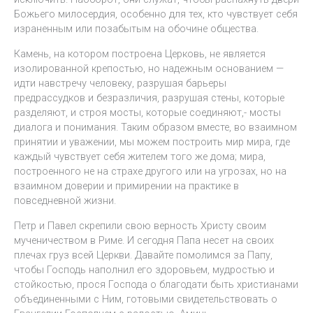
Божьего милосердия, особенно для тех, кто чувствует себя
израненным или позабытым на обочине общества.
Камень, на котором построена Церковь, не является
изолированной крепостью, но надежным основанием —
идти навстречу человеку, разрушая барьеры
предрассудков и безразличия, разрушая стены, которые
разделяют, и строя мосты, которые соединяют,- мосты
диалога и понимания. Таким образом вместе, во взаимном
принятии и уважении, мы можем построить мир мира, где
каждый чувствует себя жителем того же дома; мира,
построенного не на страхе другого или на угрозах, но на
взаимном доверии и примирении на практике в
повседневной жизни.
Петр и Павел скрепили свою верность Христу своим
мученичеством в Риме. И сегодня Папа несет на своих
плечах груз всей Церкви. Давайте помолимся за Папу,
чтобы Господь наполнил его здоровьем, мудростью и
стойкостью, прося Господа о благодати быть христианами
объединенными с Ним, готовыми свидетельствовать о