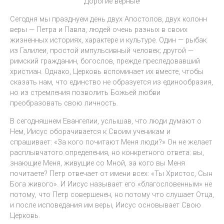
Дорогие верные!
Сегодня мы празднуем день двух Апостолов, двух колонн
веры — Петра и Павла, людей очень разных в своих
жизненных историях, характере и культуре. Один — рыбак
из Галилеи, простой импульсивный человек; другой —
римский гражданин, богослов, прежде преследовавший
христиан. Однако, Церковь вспоминает их вместе, чтобы
сказать нам, что единство не образуется из единообразия,
но из стремления позволить Божьей любви
преобразовать свою личность.
В сегодняшнем Евангелии, услышав, что люди думают о
Нем, Иисус оборачивается к Своим ученикам и
спрашивает: «За кого почитают Меня люди?» Он не желает
расплывчатого определения, но конкретного ответа: вы,
знающие Меня, живущие со Мной, за кого вы Меня
почитаете? Петр отвечает от имени всех: «Ты Христос, Сын
Бога живого». И Иисус называет его «благословенным» не
потому, что Петр совершенен, но потому что слушает Отца,
и после исповедания им веры, Иисус основывает Свою
Церковь.