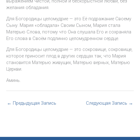
выражением чистой, полной и бескорыстной любви, без
желания обладания.
Для Богородицы целомудрие — это Её подражание Своему
Сыну. Мария «обладала» Своим Сыном, Мария стала
Матерью Слова, потому что Она слушала Его и сохраняла
Его слова в Своём подлинно целомудренном сердце.
Для Богородицы целомудрие — это сокровище, сокровище,
которое приносит плод в других сердцах так, что Мария
становится Матерью живущих, Матерью верных, Матерью
Церкви.
Аминь.
←
Предыдущая Запись
Следующая Запись
→