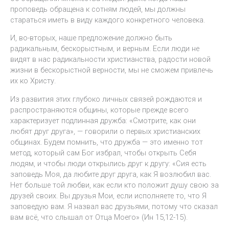
проповедь обращена к сотням людей, мы должны
стараться иметь в виду каждого конкретного человека.
И, во-вторых, наше предложение должно быть
радикальным, бескорыстным, и верным. Если люди не
видят в нас радикальности христианства, радости новой
жизни в бескорыстной верности, мы не сможем привлечь
их ко Христу.
Из развития этих глубоко личных связей рождаются и
распространяются общины, которые прежде всего
характеризует подлинная дружба: «Смотрите, как они
любят друг друга», — говорили о первых христианских
общинах. Будем помнить, что дружба — это именно тот
метод, который сам Бог избрал, чтобы открыть Себя
людям, и чтобы люди открылись друг к другу: «Сия есть
заповедь Моя, да любите друг друга, как Я возлюбил вас.
Нет больше той любви, как если кто положит душу свою за
друзей своих. Вы друзья Мои, если исполняете то, что Я
заповедую вам. Я назвал вас друзьями, потому что сказал
вам всё, что слышал от Отца Моего» (Ин 15,12-15).