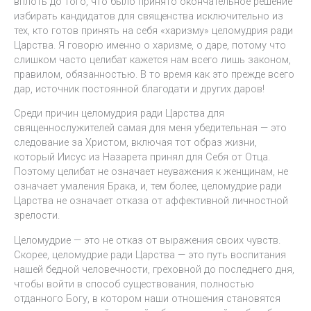
вплоть до того, что было принято окончательное решение
избирать кандидатов для священства исключительно из
тех, кто готов принять на себя «харизму» целомудрия ради
Царства. Я говорю именно о харизме, о даре, потому что
слишком часто целибат кажется нам всего лишь законом,
правилом, обязанностью. В то время как это прежде всего
дар, источник постоянной благодати и других даров!
Среди причин целомудрия ради Царства для
священнослужителей самая для меня убедительная — это
следование за Христом, включая тот образ жизни,
который Иисус из Назарета принял для Себя от Отца.
Поэтому целибат не означает неуважения к женщинам, не
означает умаления Брака, и, тем более, целомудрие ради
Царства не означает отказа от аффективной личностной
зрелости.
Целомудрие — это не отказ от выражения своих чувств.
Скорее, целомудрие ради Царства — это путь воспитания
нашей бедной человечности, греховной до последнего дня,
чтобы войти в способ существования, полностью
отданного Богу, в котором наши отношения становятся