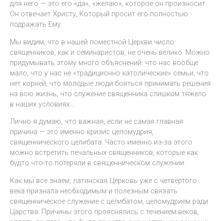
для него — это его «да», «желаю», которое он произносит.
Он отвечает Христу, Который просит его полностью
подражать Ему.
Мы видим, что в нашей поместной Церкви число
священников, как и семинаристов, не очень велико. Можно
придумывать этому много объяснений: что нас вообще
мало, что у нас не «традиционно католические» семьи, что
нет корней, что молодые люди бояться принимать решения
на всю жизнь, что служение священника слишком тяжело
в наших условиях…
Лично я думаю, что важная, если не самая главная
причина — это именно кризис целомудрия,
священнического целибата. Часто именно из-за этого
можно встретить печальных священников, которые как
будто что-то потеряли в священническом служении.
Как мы все знаем, латинская Церковь уже с четвёртого
века признала необходимым и полезным связать
священническое служение с целибатом, целомудрием ради
Царства. Причины этого прояснялись с течением веков,