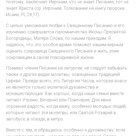
поэтому, заключает Иероним, кто не знает Писания, тот не
знает Христа (ср. Иероним, Толкование на книгу пророка
Исаии, PL 24,17).
С целью умножения любви к Священному Писанию и его
изучению совершается паломничество Иконы Пресвятой
Богородицы, Матери Слова, по нашим приходам. Я
надеюсь, что это особое время поможет нашим верным
оценить сокровища Священного Писания и жить этим
сокровищем в своей повседневной жизни.
Помимо чтения Писания на литургии, не следует забывать
также о других видах молитвы, освящённых традицией
Церкви. Прежде всего, это Литургия Часов, которая вовсе
не является только молитвой духовенства и
монашествующих. Как хорошо, когда наши семьи вместе
читают Утреню, Вечерню или Повечерие. Для меня
огромная радость, когда вижу, особенно молодых людей,
которые читают эти молитвы, или Святой Розарий в
автобусе, в поезде, в метро.
Вместе с тем, я обращаюсь особенно к духовенству: если