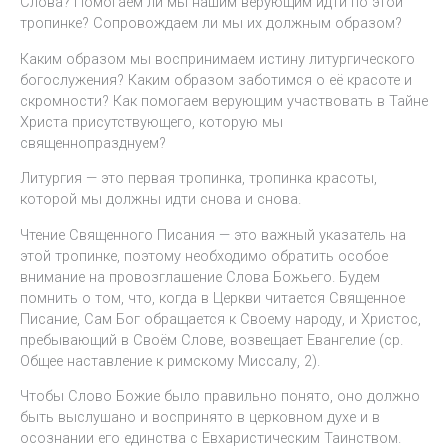
Слова? Помогаем ли мы нашим верующим идти по этой
тропинке? Сопровождаем ли мы их должным образом?
Каким образом мы воспринимаем истину литургического
богослужения? Каким образом заботимся о её красоте и
скромности? Как помогаем верующим участвовать в Тайне
Христа присутствующего, которую мы
священнопразднуем?
Литургия — это первая тропинка, тропинка красоты,
которой мы должны идти снова и снова.
Чтение Священного Писания — это важный указатель на
этой тропинке, поэтому необходимо обратить особое
внимание на провозглашение Слова Божьего. Будем
помнить о том, что, когда в Церкви читается Священное
Писание, Сам Бог обращается к Своему народу, и Христос,
пребывающий в Своём Слове, возвещает Евангелие (ср.
Общее наставление к римскому Миссалу, 2).
Чтобы Слово Божие было правильно понято, оно должно
быть выслушано и воспринято в церковном духе и в
осознании его единства с Евхаристическим Таинством.