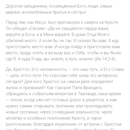
Дорогие священники, посвящённые Богу люди, семьи,
миряне, возлюбленные братья и сёстры!
Перед тем, как Иисус был приговорён к смерти на Кресте,
Он обещал «Своим»: «Да не смущается сердце ваше;
веруйте в Бога, и в Меня веруйте. В доме Отца Моего
обителей много. А если бы не так, Я сказал бы вам: Я иду
приготовить место вам. И когда пойду и приготовлю вам
место, приду опять и возьму вас к Себе, чтобы и вы были,
где Я. А куда Я иду, вы знаете, и путь знаете» (Ин 14,2-4).
Да, Христос, Его человечность — это наш путь, а Его Слава
— цель этого пути. Но спросим себя: кому это интересно
сегодня? Для кого Христос на самом деле определяет
жизнь и призвание? Как говорил Папа Франциск,
обращаясь к собратьям-иезуитам в Таиланде, наше время
— эпоха, когда уже нет готовых дорог и рецептов, и нам
нужно самим открывать тропинки, или прокладывать
новые тропинки, через созерцание реальности, через
молитву и особенно поклонение Христу, и через
распознание, благодаря изумлению от встречи с Христом