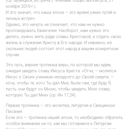
(ср. Франциск, Встреча с членами Общества Иисуса, 21
ноября 2019 г.).
И это значит, что наша эпоха — это время узких путей и
личных встреч.
Однако, это ничуть не означает, что нам не нужно
проповедовать Евангелие. Наоборот, нам нужно это
делать, нужно жить ради славы Христовой, и отдать свою
жизнь в служении Христу в Его народе. И неважно, из
скольких людей состоит этот народ в вашем конкретном
случае.
Это путь, вернее тропинка веры, по которой мы идём,
ожидая увидеть славу Иисуса Христа: «Отче, — молился
Иисус о Своих учениках незадолго до Своей смерти, —
хочу, чтобы те, кого Ты дал Мне, были там, где буду Я,
пусть они будут со Мною, чтобы увидеть Мою славу,
которую Ты дал Мне» (ср. Ин 17,24).
Первая тропинка — это молитва, литургия и Священное
Писание.
Если это — тропинка нашей эпохи, то необходимо обратить
особое внимание на то, как мы готовимся к Литургии