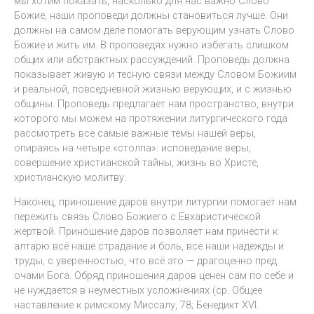
мы хотим показать, насколько для нас важно Слово
Божие, наши проповеди должны становиться лучше. Они
должны на самом деле помогать верующим узнать Слово
Божие и жить им. В проповедях нужно избегать слишком
общих или абстрактных рассуждений. Проповедь должна
показывает живую и тесную связи между Словом Божиим
и реальной, повседневной жизнью верующих, и с жизнью
общины. Проповедь предлагает нам пространство, внутри
которого мы можем на протяжении литургического года
рассмотреть все самые важные темы нашей веры,
опираясь на четыре «столпа»: исповедание веры,
совершение христианской тайны, жизнь во Христе,
христианскую молитву.
Наконец, приношение даров внутри литургии помогает нам
пережить связь Слово Божиего с Евхаристической
жертвой. Приношение даров позволяет нам принести к
алтарю всё наше страдание и боль, все наши надежды и
труды, с уверенностью, что всё это — драгоценно пред
очами Бога. Обряд приношения даров ценен сам по себе и
не нуждается в неуместных усложнениях (ср. Общее
наставление к римскому Миссалу, 78; Бенедикт XVI.