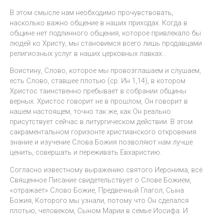
В этом смысле нам необходимо прочувствовать,
насколько важно общение в наших приходах. Когда в
общине нет подлинного общения, которое привлекало бы
людей ко Христу, мы становимся всего лишь продавцами
религиозных услуг в наших церковных лавках…
Воистину, Слово, которое мы провозглашаем и слушаем,
есть Слово, ставшее плотью (ср. Ин 1,14), в котором
Христос таинственно пребывает в собрании общины
верных. Христос говорит не в прошлом, Он говорит в
нашем настоящем, точно так же, как Он реально
присутствует сейчас в литургическом действии. В этом
сакраментальном горизонте христианского откровения
знание и изучение Слова Божия позволяют нам лучше
ценить, совершать и переживать Евхаристию.
Согласно известному выражению святого Иеронима, всё
Священное Писание свидетельствует о Слове Божием,
«отражает» Слово Божие, Предвечный Глагол, Сына
Божия, Которого мы узнали, потому что Он сделался
плотью, человеком, Сыном Марии в семье Иосифа. И