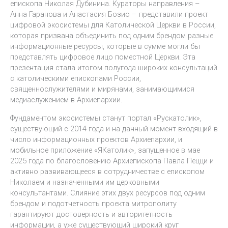
епископа Николая Дубинина. Кураторы направления –
Анна Гаранова и Анастасия Бозио – представили проект
цифровой экосистемы для Католической Церкви в России,
которая призвана объединить под одним брендом разные
информационные ресурсы, которые в сумме могли бы
представлять цифровое лицо поместной Церкви. Эта
презентация стала итогом полугода широких консультаций
с католическими епископами России,
священнослужителями и мирянами, занимающимися
медиаслужением в Архиепархии.
Фундаментом экосистемы станут портал «Рускатолик»,
существующий с 2014 года и на данный момент входящий в
число информационных проектов Архиепархии, и
мобильное приложение «ЯКатолик», запущенное в мае
2025 года по благословению Архиепископа Павла Пецци и
активно развивающееся в сотрудничестве с епископом
Николаем и назначенными им церковными
консультантами. Слияние этих двух ресурсов под одним
брендом и подотчетность проекта митрополиту
гарантируют достоверность и авторитетность
информации, а уже существующий широкий круг