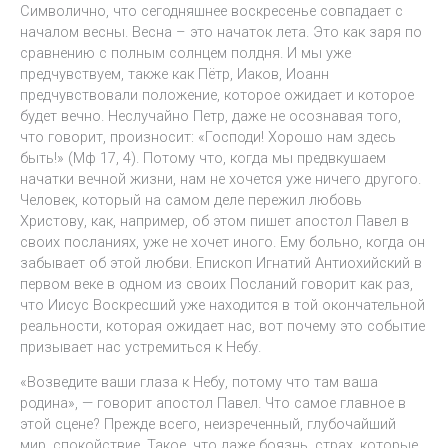
Символично, что сегодняшнее воскресенье совпадает с
началом весны. Весна – это начаток лета. Это как заря по
сравнению с полным солнцем полдня. И мы уже
предчувствуем, также как Пётр, Иаков, Иоанн
предчувствовали положение, которое ожидает и которое
будет вечно. Неслучайно Петр, даже не осознавая того,
что говорит, произносит: «Господи! Хорошо нам здесь
быть!» (Мф 17, 4). Потому что, когда мы предвкушаем
начатки вечной жизни, нам не хочется уже ничего другого.
Человек, который на самом деле пережил любовь
Христову, как, например, об этом пишет апостол Павел в
своих посланиях, уже не хочет иного. Ему больно, когда он
забывает об этой любви. Епископ Игнатий Антиохийский в
первом веке в одном из своих Посланий говорит как раз,
что Иисус Воскресший уже находится в той окончательной
реальности, которая ожидает нас, вот почему это событие
призывает нас устремиться к Небу.
«Возведите ваши глаза к Небу, потому что там ваша
родина», — говорит апостол Павел. Что самое главное в
этой сцене? Прежде всего, неизреченный, глубочайший
мир, спокойствие. Такое, что даже боязнь, страх, которые