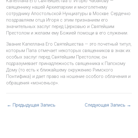
Капеллана Его Святейшества о. Игорю Чабанову —
священнику нашей Архиепархии и многолетнему
сотруднику Апостольской Нунциатуры в Москве. Сердечно
поздравляем отца Игоря с этим признанием его
значительных заслуг перед Церковью и Святейшим
Престолом и желаем ему Божией помощи в его служении.
Звание Капеллана Его Святейшества — это почетный титул,
которым Папа отмечает некоторых священников в знак их
особых заслуг перед Святейшим Престолом; он
подразумевает принадлежность священника к Папскому
Дому (то есть к ближайшему окружению Римского
Понтифика) и дает право на ношение особого облачения и
обращения «монсеньор».
←
Предыдущая Запись
Следующая Запись
→