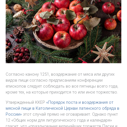
Согласно канону 1251, воздержание от мяса или других
видов пищи согласно предписаниям конференции
епископов следует соблюдать во все пятницы всего года,
кроме тех, на которые приходится то или иное торжество.
Утвержденный ККЕР
«Порядок поста и воздержания от
мясной пищи в Католической Церкви латинского обряда в
России»
этот случай прямо не оговаривает. Однако пункт
12 «Общих норм для литургического года и календаря»
гласит, что «празднование величайших торжеств Пасхи и