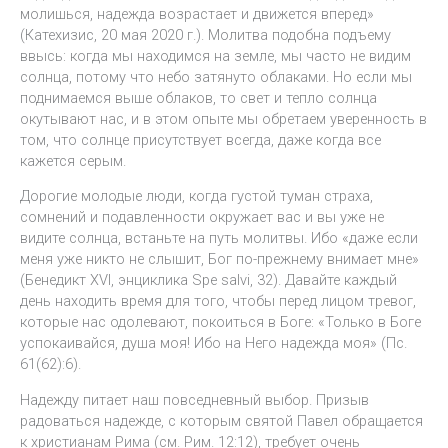
молишься, надежда возрастает и движется вперед»
(Катехизис, 20 мая 2020 г.). Молитва подобна подъему
ввысь: когда мы находимся на земле, мы часто не видим
солнца, потому что небо затянуто облаками. Но если мы
поднимаемся выше облаков, то свет и тепло солнца
окутывают нас, и в этом опыте мы обретаем уверенность в
том, что солнце присутствует всегда, даже когда все
кажется серым.
Дорогие молодые люди, когда густой туман страха,
сомнений и подавленности окружает вас и вы уже не
видите солнца, встаньте на путь молитвы. Ибо «даже если
меня уже никто не слышит, Бог по-прежнему внимает мне»
(Бенедикт XVI, энциклика Spe salvi, 32). Давайте каждый
день находить время для того, чтобы перед лицом тревог,
которые нас одолевают, покоиться в Боге: «Только в Боге
успокаивайся, душа моя! Ибо на Него надежда моя» (Пс.
61(62):6).
Надежду питает наш повседневный выбор. Призыв
радоваться надежде, с которым святой Павел обращается
к христианам Рима (см. Рим. 12:12), требует очень