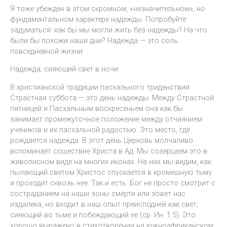
Я тоже убежден в этом скромном, «незначительном», но
фундаментальном характере надежды. Попробуйте
задуматься: как бы мы могли жить без надежды? На что
были бы похожи наши дни? Надежда — это соль
повседневной жизни.
Надежда, сияющий свет в ночи
В христианской традиции пасхального триденствия
Страстная суббота — это день надежды. Между Страстной
пятницей и Пасхальным воскресеньем она как бы
занимает промежуточное положение между отчаянием
учеников и их пасхальной радостью. Это место, где
рождается надежда. В этот день Церковь молчаливо
вспоминает сошествие Христа в Ад. Мы созерцаем это в
живописном виде на многих иконах. На них мы видим, как
пылающий светом Христос спускается в кромешную тьму
и проходит сквозь нее. Так и есть: Бог не просто смотрит с
состраданием на наши зоны смерти или зовет нас
издалека, но входит в наш опыт преисподней как свет,
сияющий во тьме и побеждающий ее (ср. Ин. 1:5). Это
хорошо выражено в стихотворении на южноафриканском