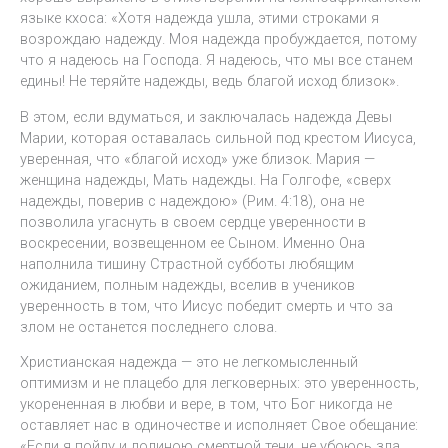
языке кхоса: «Хотя надежда ушла, этими строками я
возрождаю надежду. Моя надежда пробуждается, потому
что я надеюсь на Господа. Я надеюсь, что мы все станем
едины! Не теряйте надежды, ведь благой исход близок».
В этом, если вдуматься, и заключалась надежда Девы
Марии, которая оставалась сильной под крестом Иисуса,
уверенная, что «благой исход» уже близок. Мария —
женщина надежды, Мать надежды. На Голгофе, «сверх
надежды, поверив с надеждою» (Рим. 4:18), она не
позволила угаснуть в своем сердце уверенности в
воскресении, возвещенном ее Сыном. Именно Она
наполнила тишину Страстной субботы любящим
ожиданием, полным надежды, вселив в учеников
уверенность в том, что Иисус победит смерть и что за
злом не останется последнего слова.
Христианская надежда — это не легкомысленный
оптимизм и не плацебо для легковерных: это уверенность,
укорененная в любви и вере, в том, что Бог никогда не
оставляет нас в одиночестве и исполняет Свое обещание:
«Если я пойду и долиною смертной тени, не убоюсь зла,