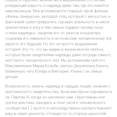
рождающей радость и надежду даже там, где это кажется
невозможным. Мне вспоминается главный герой фильма
«Жизнь прекрасна», молодой отец, который с мягкостью и
фантазией сумел превратить суровую реальность в некое
приключение и игру и тем самым подарил своему сыну
«глаза надежды», защитив его от ужасов концлагеря,
сохранив его невинность и не позволив человеческому злу
украсть его будущее. Но это не просто выдуманная
история! Это то, что мы видим в жизни многих святых,
которые были свидетелями надежды даже посреди самого
жестокого человеческого зла. Мы вспоминаем святого
Максимилиана Мариа Кольбе, святую Джузеппину Бахиту,
блаженную чету Юзефа и Викторию Ульма с их семью
детьми.
Возможность зажечь надежду в сердцах людей, начиная с
христианского свидетельства, была мастерски подчеркнута
св. Павлом VI, когда он напомнил нам: «Христианин или
группа христиан, находясь в лоне своего человеческого
сообщества […] просто и непосредственно распространяют
веру в некие ценности, стоящие по ту сторону ценностей