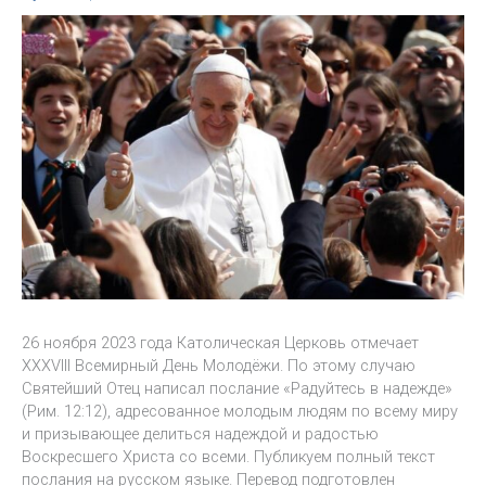
26 ноября 2023 года Католическая Церковь отмечает
XXXVIII Всемирный День Молодёжи. По этому случаю
Святейший Отец написал послание «Радуйтесь в надежде»
(Рим. 12:12), адресованное молодым людям по всему миру
и призывающее делиться надеждой и радостью
Воскресшего Христа со всеми. Публикуем полный текст
послания на русском языке. Перевод подготовлен