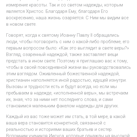
измерение красоты. Так и со светом надежды, которым
является Христос. Благодаря Ему, благодаря Его
воскресению, наша жизнь озаряется. С Ним мы видим все
в новом свете.
Говорят, когда к святому Иоанну Павлу II обращались
люди, чтобы поговорить с ним о какой-либо проблеме, его
первым вопросом было: «Как это выглядит в свете веры?»
Взгляд, озаренный надеждой, также заставляет вещи
предстать в ином свете. Поэтому я приглашаю вас к тому,
чтобы в своей повседневной жизни вы руководствовались
этим взглядом. Оживленный божественной надеждой,
христианин наполняется иной радостью, идущей изнутри.
Вызовы и трудности есть и будут всегда, но если мы
пребываем в надежде, «исполненной веры», мы встречаем
их, зная, что за ними нет последнего слова, и сами
становимся маленьким факелом надежды для других.
Каждый из вас тоже может им стать, в той мере, в какой
ваша вера становится конкретной, связанной с
реальностью и историями ваших братьев и сестер.
Вспомним учеников Иисуса, которые однажды на высокой