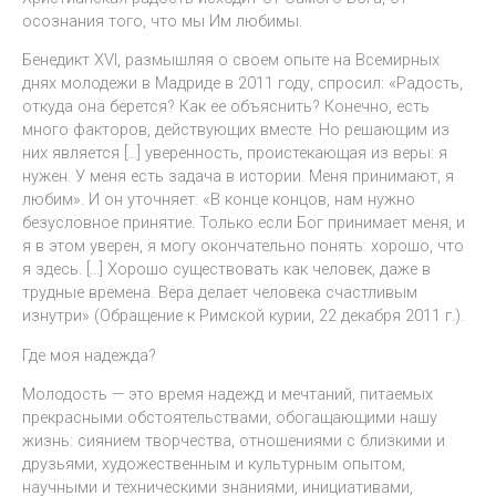
осознания того, что мы Им любимы.
Бенедикт XVI, размышляя о своем опыте на Всемирных
днях молодежи в Мадриде в 2011 году, спросил: «Радость,
откуда она берется? Как ее объяснить? Конечно, есть
много факторов, действующих вместе. Но решающим из
них является […] уверенность, проистекающая из веры: я
нужен. У меня есть задача в истории. Меня принимают, я
любим». И он уточняет: «В конце концов, нам нужно
безусловное принятие. Только если Бог принимает меня, и
я в этом уверен, я могу окончательно понять: хорошо, что
я здесь. […] Хорошо существовать как человек, даже в
трудные времена. Вера делает человека счастливым
изнутри» (Обращение к Римской курии, 22 декабря 2011 г.).
Где моя надежда?
Молодость — это время надежд и мечтаний, питаемых
прекрасными обстоятельствами, обогащающими нашу
жизнь: сиянием творчества, отношениями с близкими и
друзьями, художественным и культурным опытом,
научными и техническими знаниями, инициативами,