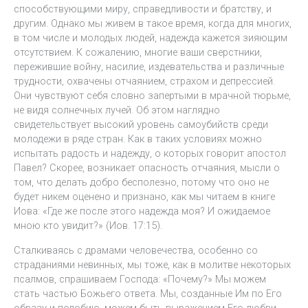
способствующими миру, справедливости и братству, и
другим. Однако мы живем в такое время, когда для многих,
в том числе и молодых людей, надежда кажется зияющим
отсутствием. К сожалению, многие ваши сверстники,
пережившие войну, насилие, издевательства и различные
трудности, охвачены отчаянием, страхом и депрессией.
Они чувствуют себя словно запертыми в мрачной тюрьме,
не видя солнечных лучей. Об этом наглядно
свидетельствует высокий уровень самоубийств среди
молодежи в ряде стран. Как в таких условиях можно
испытать радость и надежду, о которых говорит апостол
Павел? Скорее, возникает опасность отчаяния, мысли о
том, что делать добро бесполезно, потому что оно не
будет никем оценено и признано, как мы читаем в книге
Иова: «Где же после этого надежда моя? И ожидаемое
мною кто увидит?» (Иов. 17:15).
Сталкиваясь с драмами человечества, особенно со
страданиями невинных, мы тоже, как в молитве некоторых
псалмов, спрашиваем Господа: «Почему?» Мы можем
стать частью Божьего ответа. Мы, созданные Им по Его
образу и подобию, можем быть выражением Его любви,