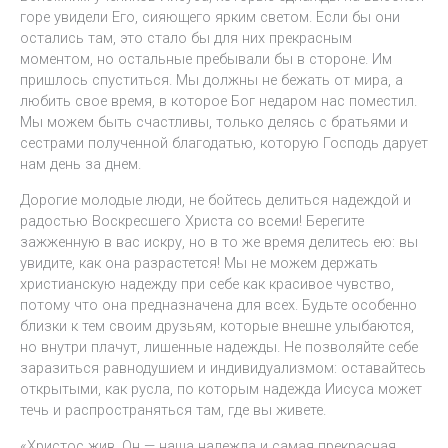
горе увидели Его, сияющего ярким светом. Если бы они
остались там, это стало бы для них прекрасным
моментом, но остальные пребывали бы в стороне. Им
пришлось спуститься. Мы должны не бежать от мира, а
любить свое время, в которое Бог недаром нас поместил.
Мы можем быть счастливы, только делясь с братьями и
сестрами полученной благодатью, которую Господь дарует
нам день за днем.
Дорогие молодые люди, не бойтесь делиться надеждой и
радостью Воскресшего Христа со всеми! Берегите
зажженную в вас искру, но в то же время делитесь ею: вы
увидите, как она разрастется! Мы не можем держать
христианскую надежду при себе как красивое чувство,
потому что она предназначена для всех. Будьте особенно
близки к тем своим друзьям, которые внешне улыбаются,
но внутри плачут, лишенные надежды. Не позволяйте себе
заразиться равнодушием и индивидуализмом: оставайтесь
открытыми, как русла, по которым надежда Иисуса может
течь и распространяться там, где вы живете.
«Христос жив. Он — наша надежда и самая прекрасная