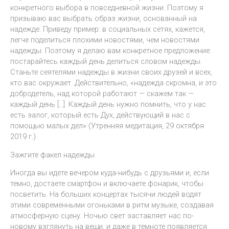
конкретного выбора в повседневной жизни. Поэтому я
призываю вас выбрать образ жизни, основанный на
надежде. Приведу пример: в социальных сетях, кажется,
легче поделиться плохими новостями, чем новостями
надежды. Поэтому я делаю вам конкретное предложение:
постарайтесь каждый день делиться словом надежды.
Станьте сеятелями надежды в жизни своих друзей и всех,
кто вас окружает. Действительно, «надежда скромна, и это
добродетель, над которой работают — скажем так —
каждый день […]. Каждый день нужно помнить, что у нас
есть залог, который есть Дух, действующий в нас с
помощью малых дел» (Утренняя медитация, 29 октября
2019 г.).
Зажгите факел надежды
Иногда вы идете вечером куда-нибудь с друзьями и, если
темно, достаете смартфон и включаете фонарик, чтобы
посветить. На больших концертах тысячи людей водят
этими современными огоньками в ритм музыке, создавая
атмосферную сцену. Ночью свет заставляет нас по-
новому взглянуть на вещи, и даже в темноте появляется