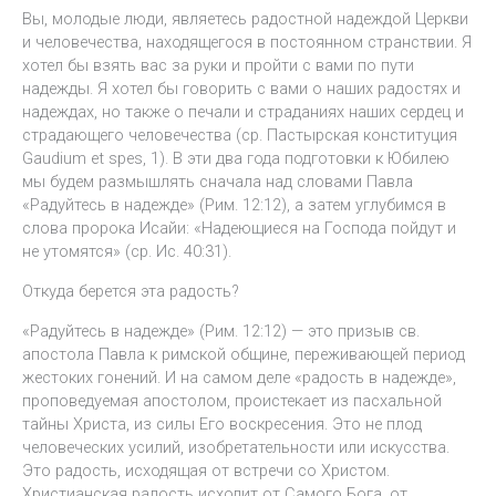
Вы, молодые люди, являетесь радостной надеждой Церкви
и человечества, находящегося в постоянном странствии. Я
хотел бы взять вас за руки и пройти с вами по пути
надежды. Я хотел бы говорить с вами о наших радостях и
надеждах, но также о печали и страданиях наших сердец и
страдающего человечества (ср. Пастырская конституция
Gaudium et spes, 1). В эти два года подготовки к Юбилею
мы будем размышлять сначала над словами Павла
«Радуйтесь в надежде» (Рим. 12:12), а затем углубимся в
слова пророка Исайи: «Надеющиеся на Господа пойдут и
не утомятся» (ср. Ис. 40:31).
Откуда берется эта радость?
«Радуйтесь в надежде» (Рим. 12:12) — это призыв св.
апостола Павла к римской общине, переживающей период
жестоких гонений. И на самом деле «радость в надежде»,
проповедуемая апостолом, проистекает из пасхальной
тайны Христа, из силы Его воскресения. Это не плод
человеческих усилий, изобретательности или искусства.
Это радость, исходящая от встречи со Христом.
Христианская радость исходит от Самого Бога, от