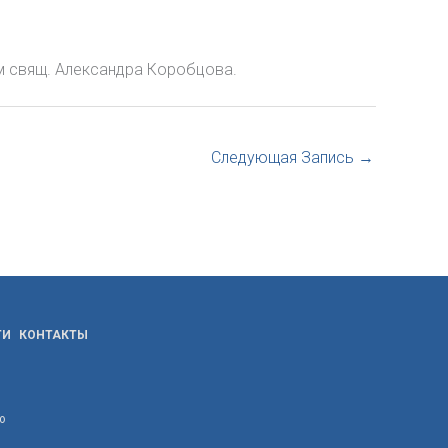
м свящ. Александра Коробцова.
Следующая Запись
→
ТИ
КОНТАКТЫ
ю