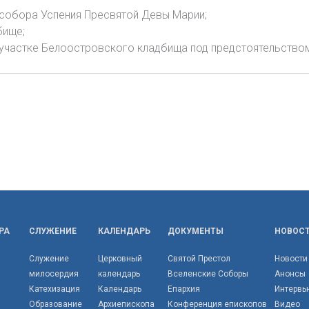
 собора Успения Пресвятой Девы Марии;
бище;
 участке Белоостровского кладбища под предстоятельство
РА
СЛУЖЕНИЕ
КАЛЕНДАРЬ
ДОКУМЕНТЫ
НОВОС
Служение
Церковный
Святой Престол
Новости
милосердия
календарь
Вселенские Соборы
Анонсы
Катехизация
Календарь
Епархия
Интервь
Образование
Архиепископа
Конференция епископов
Видео