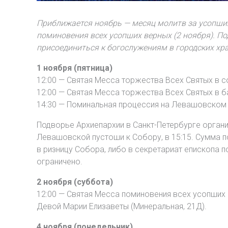
Приближается ноябрь — месяц молитв за усопши
поминовения всех усопших верных (2 ноября). П
присоединиться к богослужениям в городских хр
1 ноября (пятница)
12:00 — Святая Месса торжества Всех Святых в с
12:00 — Святая Месса торжества Всех Святых в ба
14:30 — Поминальная процессия на Левашовском 
Подворье Архиепархии в Санкт-Петербурге органи
Левашовской пустоши к Собору, в 15:15. Сумма п
в ризницу Собора, либо в секретариат епископа по
ограничено.
2 ноября (суббота)
12:00 — Святая Месса поминовения всех усопших
Девой Марии Елизаветы (Минеральная, 21Д).
4 ноября (понедельник)