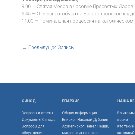
9:00 — Святая Месса в часовне Пресвятых Даров
9:45 — Отъезд автобуса на Белоостровское клад
11:00 — Поминальная процессия на католическом
←
Предыдущая Запись
СИНОД
ЕПАРХИЯ
НАША ВЕ
Вопросы и ответы
Общая информация
Во что мы
Документы Синода
Епископ Николай Дубинин
верим
Вопросы для
Архиепископ Павел Пецци,
Кто такие
обсуждения
митрополит на покое
католики?