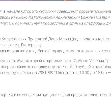
х, в начале которого католики совершают особые поминал
одворье Римско-Католической Архиепархии Божией Матери
амах и к поминальным процессиям в один из следующих дн
оборе Успения Пресвятой Девы Марии (под предстоятельств
зилике св. Екатерины;
мемориальном кладбище (под предстоятельством епископа
зует автобус, который отправляется от Собора Успения Пре
ожертвования за поездку составляет 500 рублей с человек
 номеру телефона +79819394166 (вт.-пт. с 10:00 до 18:00) —
 верных и поминальная процессия (под предстоятельством 