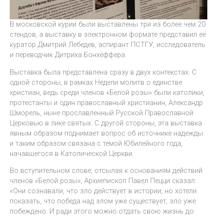
В московской курии были выставлены три из более чем 20
стендов, а выставку в электронном формате представил её
куратор Дмитрий Лебедев, аспирант ПСТГУ, исследователь
и переводчик Дитриха Бонхёффера.
Выставка была представлена сразу в двух контекстах. С
одной стороны, в рамках Недели молитв о единстве
христиан, ведь среди членов «Белой розы» были католики,
протестанты и один православный христианин, Александр
Шморель, ныне прославленный Русской Православной
Церковью в лике святых. С другой стороны, эта выставка
явным образом поднимает вопрос об источнике надежды
и таким образом связана с темой Юбилейного года,
начавшегося в Католической Церкви.
Во вступительном слове, отсылая к основаниям действий
членов «Белой розы», Архиепископ Павел Пецци сказал:
«Они сознавали, что зло действует в истории, но хотели
показать, что победа над злом уже существует, зло уже
побеждено. И ради этого можно отдать свою жизнь до