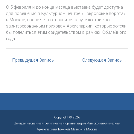
С 5 февраля и до конца месяца выставка будет доступна
для посещения в Культурном центре «Покровские ворота»
в Москве, после чего отправится в путешествие по
заинтересованным приходам Архиепархии, которые хотели
бы поделиться этим свидетельством в рамках Юбилейного
года.
←
Предыдущая Запись
Следующая Запись
→
Copyright © 2026
Централизованная религиозная организация Римско-католическая
Архиепархия Божией Матери в Москве