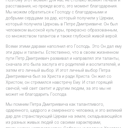
Поэтому этот момент для нас не столько момент печали и
расставания, но прежде всего, это момент благодарения.
Мы можем обратиться к Господу с благодарными и
добрыми сердцами за дар, который получили у Церкви,
который получила Церковь в Петре Дмитриевиче. Он был
человеком высокой культуры, прекрасно образованным,
со множеством талантов и также глубокой живой верой.
Всеми этими дарами наполнил его Господь. Это Он дал ему
эти дары и таланты. Естественно, что в своем жизненном
пути Петр Дмитриевич развивал и направлял эти таланты,
сначала это была заслуга его родителей и воспитателей, и
затем его личный выбор. И этот личный выбор Петра
Дмитриевича был за Христа и ради Христа. Он жил со
Христом, он стремился навстречу Ему. И стал горящей
свечой, чей свет светит и другим людям, за это мы не
может не благодарить Господа.
Мы помним Петра Дмитриевича как талантливого,
одаренного, щедрого и смиренного человека, и это великий
дар для странствующей Церкви на земле, складывающейся
из разных живых людей со своими характерами,