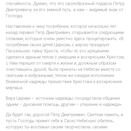
случайность. Думаю, что это своеобразный подарок Петру
Дмитриевичу за его земной путь, а нам – видимый знак от
Господа.
Наставление к чину погребения, которое несколько лет
назад перевел Петр Дмитриевич, открывается следующими
словами, которые очень уместно здесь процитировать: «В
погребении своих детей Церковь с верою празднует
Пасхальную тайну Христа, чтобы те, кто крещением
сделался единым телом с умершим и воскресшим Христом,
с Ним перешел от смерти к жизни и, должным образом
очистившись душой, были приняты на Небесах вместе со
святыми и избранными, телом же ожидая исполнения
блаженной надежды пришествия Христова и воскресения
мертвых.
Вера Церкви – источник надежды: посредством общения
одним – духовная помощь, другим – утешение и надежда».
Да будет так, дорогой Петр Дмитриевич. Светлая память, и
пусть Господь примет тебя в Свою Небесную обитель,
которую ты воспевал своим творчеством, своими