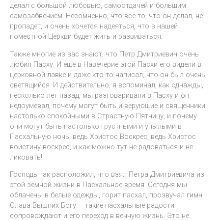
делал с большой любовью, самоотдачей и большим
самозабвением. Несомненно, что все то, что он делал, не
пропадет, и очень хочется надеяться, что в нашей
поместной Церкви будет жить и развиваться.
Также многие из вас знают, что Петр Дмитриевич очень
любил Пасху. И еще в Навечерие этой Пасхи его видели в
церковной лавке и даже кто-то написал, что он был очень
светящийся. И действительно, я вспоминал, как однажды,
несколько лет назад, мы разговаривали в Пасху и он
недоумевал, почему могут быть и верующие и священники
настолько спокойными в Страстную Пятницу, и почему
они могут быть настолько грустными и унылыми в
Пасхальную ночь, ведь Христос Воскрес, ведь Христос
воистину воскрес, и как можно тут не радоваться и не
ликовать!
Господь так расположил, что взял Петра Дмитриевича из
этой земной жизни в Пасхальное время. Сегодня мы
облачены в белые одежды, горит пасхал, прозвучал гимн
Слава Вышних Богу – такие пасхальные радости
сопровождают и его переход в вечную жизнь. Это не