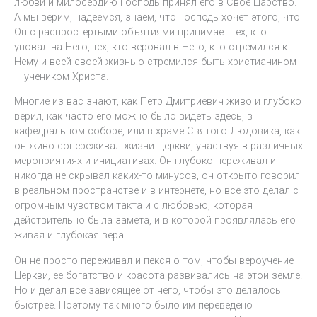
любви и милосердию Господь принял его в Свое Царство.
А мы верим, надеемся, знаем, что Господь хочет этого, что
Он с распростертыми объятиями принимает тех, кто
уповал на Него, тех, кто веровал в Него, кто стремился к
Нему и всей своей жизнью стремился быть христианином
– учеником Христа.
Многие из вас знают, как Петр Дмитриевич живо и глубоко
верил, как часто его можно было видеть здесь, в
кафедральном соборе, или в храме Святого Людовика, как
он живо сопереживал жизни Церкви, участвуя в различных
мероприятиях и инициативах. Он глубоко переживал и
никогда не скрывал каких-то минусов, он открыто говорил
в реальном пространстве и в интернете, но все это делал с
огромным чувством такта и с любовью, которая
действительно была замета, и в которой проявлялась его
живая и глубокая вера.
Он не просто переживал и пекся о том, чтобы вероучение
Церкви, ее богатство и красота развивались на этой земле.
Но и делал все зависящее от него, чтобы это делалось
быстрее. Поэтому так много было им переведено