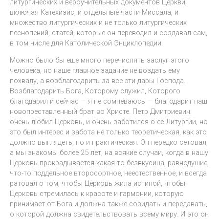
литургических и вероучительных документов Церкви,
включая Катехизис, и отдельные части Миссала, и
множество литургических и не только литургических
песнопений, статей, которые он переводил и создавал сам,
в том числе для Католической Энциклопедии.
Можно было бы еще много перечислять заслуг этого
человека, но наше главное задание не воздать ему
похвалу, а возблагодарить за все эти дары Господа.
Возблагодарить Бога, Которому служил, Которого
благодарил и сейчас — я не сомневаюсь — благодарит наш
новопреставленный брат во Христе. Петр Дмитриевич
очень любил Церковь, и очень заботился о ее Литургии, но
это был интерес и забота не только теоретическая, как это
должно выглядеть, но и практическая. Он нередко сетовал,
а мы знакомы более 25 лет, на всякие случаи, когда в нашу
Церковь прокрадывается какая-то безвкусица, равнодушие,
что-то поддельное второсортное, неестественное, и всегда
ратовал о том, чтобы Церковь жила истиной, чтобы
Церковь стремилась к красоте и гармонии, которую
принимает от Бога и должна также созидать и передавать,
о которой должна свидетельствовать всему миру. И это он