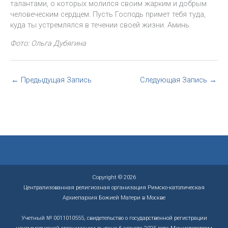
талантами, о которых молился своим жарким и добрым
человеческим сердцем. Пусть Господь примет тебя туда,
куда ты устремлялся в течении своей жизни. Аминь.
Фото: Ольга Дубягина
←
Предыдущая Запись
Следующая Запись
→
Copyright © 2026
Централизованная религиозная организация Римско-католическая
Архиепархия Божией Матери в Москве
Учетный № 0011010555, свидетельство о государственной регистрации