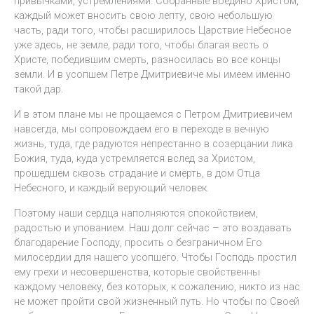
привычками, устремлениями. Собранные воедино Христом,
каждый может вносить свою лепту, свою небольшую
часть, ради того, чтобы расширилось Царствие Небесное
уже здесь, не земле, ради того, чтобы благая весть о
Христе, победившим смерть, разносилась во все концы
земли. И в усопшем Петре Дмитриевиче мы имеем именно
такой дар.
И в этом плане мы не прощаемся с Петром Дмитриевичем
навсегда, мы сопровождаем его в переходе в вечную
жизнь, туда, где радуются непрестанно в созерцании лика
Божия, туда, куда устремляется вслед за Христом,
прошедшем сквозь страдание и смерть, в дом Отца
Небесного, и каждый верующий человек.
Поэтому наши сердца наполняются спокойствием,
радостью и упованием. Наш долг сейчас – это воздавать
благодарение Господу, просить о безграничном Его
милосердии для нашего усопшего. Чтобы Господь простил
ему грехи и несовершенства, которые свойственны
каждому человеку, без которых, к сожалению, никто из нас
не может пройти свой жизненный путь. Но чтобы по Своей