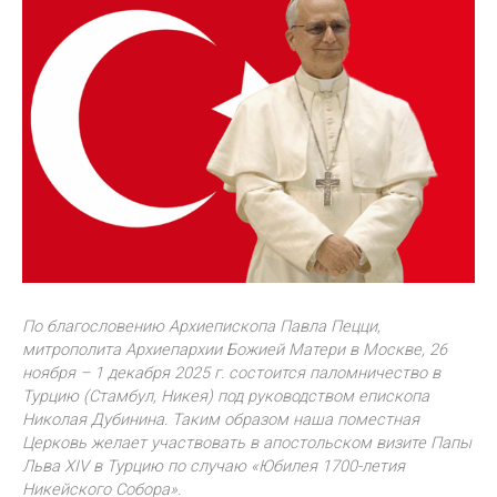
По благословению Архиепископа Павла Пецци,
митрополита Архиепархии Божией Матери в Москве, 26
ноября – 1 декабря 2025 г. состоится паломничество в
Турцию (Стамбул, Никея) под руководством епископа
Николая Дубинина. Таким образом наша поместная
Церковь желает участвовать в апостольском визите Папы
Льва XIV в Турцию по случаю «Юбилея 1700-летия
Никейского Собора».