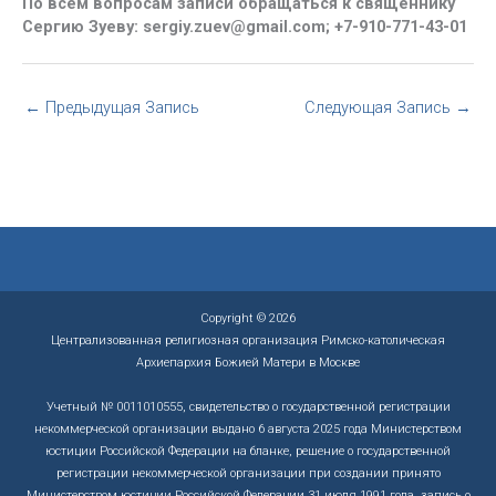
По всем вопросам записи обращаться к священнику
Сергию Зуеву: sergiy.zuev@gmail.com; +7-910-771-43-01
←
Предыдущая Запись
Следующая Запись
→
Copyright © 2026
Централизованная религиозная организация Римско-католическая
Архиепархия Божией Матери в Москве
Учетный № 0011010555, свидетельство о государственной регистрации
некоммерческой организации выдано 6 августа 2025 года Министерством
юстиции Российской Федерации на бланке, решение о государственной
регистрации некоммерческой организации при создании принято
Министерством юстиции Российской Федерации 31 июля 1991 года, запись о