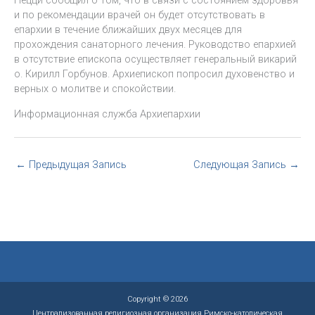
Пецци сообщил о том, что в связи с состоянием здоровья
и по рекомендации врачей он будет отсутствовать в
епархии в течение ближайших двух месяцев для
прохождения санаторного лечения. Руководство епархией
в отсутствие епископа осуществляет генеральный викарий
о. Кирилл Горбунов. Архиепископ попросил духовенство и
верных о молитве и спокойствии.
Информационная служба Архиепархии
←
Предыдущая Запись
Следующая Запись
→
Copyright © 2026
Централизованная религиозная организация Римско-католическая