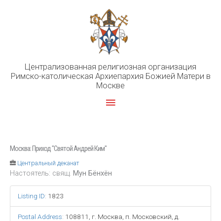
Перейти
к
содержимому
Централизованная религиозная организация
Римско-католическая Архиепархия Божией Матери в
Москве
Главное
меню
Москва: Приход "Святой Андрей Ким"
Центральный деканат
Настоятель: свящ.
Мун Бёнхён
Listing ID
:
1823
Postal Address
:
108811, г. Москва, п. Московский, д.