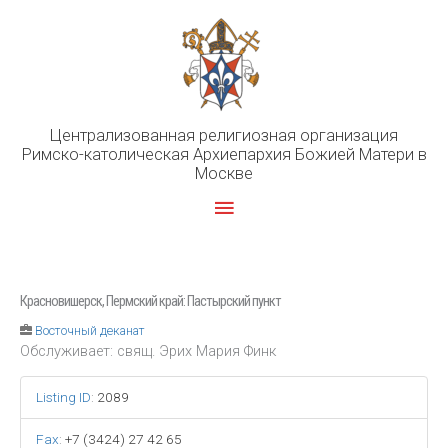
Перейти
к
содержимому
Централизованная религиозная организация
Римско-католическая Архиепархия Божией Матери в
Москве
Главное
меню
Красновишерск, Пермский край: Пастырский пункт
Восточный деканат
Обслуживает: свящ. Эрих Мария Финк
Listing ID
:
2089
Fax
:
+7 (3424) 27 42 65