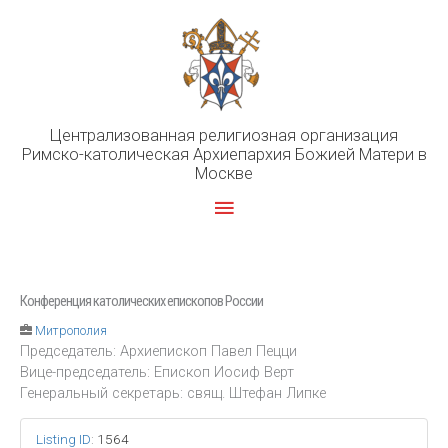
Перейти
к
содержимому
Централизованная религиозная организация
Римско-католическая Архиепархия Божией Матери в
Москве
Главное
меню
Конференция католических епископов России
Митрополия
Председатель: Архиепископ Павел Пецци
Вице-председатель: Епископ Иосиф Верт
Генеральный секретарь: свящ. Штефан Липке
Listing ID
:
1564