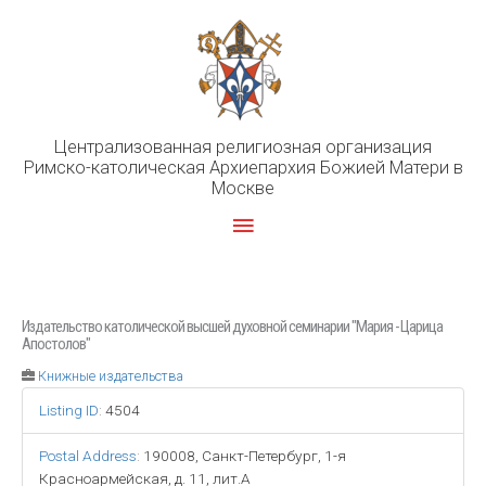
Перейти
к
содержимому
Централизованная религиозная организация
Римско-католическая Архиепархия Божией Матери в
Москве
Главное
меню
Издательство католической высшей духовной семинарии "Мария - Царица
Апостолов"
Книжные издательства
Listing ID
:
4504
Postal Address
:
190008, Санкт-Петербург, 1-я
Красноармейская, д. 11, лит.А