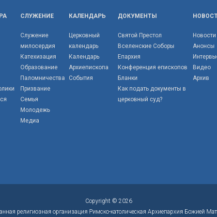
РА
СЛУЖЕНИЕ
КАЛЕНДАРЬ
ДОКУМЕНТЫ
НОВОС
Служение
Церковный
Святой Престол
Новости
милосердия
календарь
Вселенские Соборы
Анонсы
Катехизация
Календарь
Епархия
Интервь
Образование
Архиепископа
Конференция епископов
Видео
Паломничества
События
Бланки
Архив
олики
Призвание
Как подать документы в
тся
Семья
церковный суд?
Молодежь
Медиа
Copyright © 2026
анная религиозная организация Римско-католическая Архиепархия Божией Мат