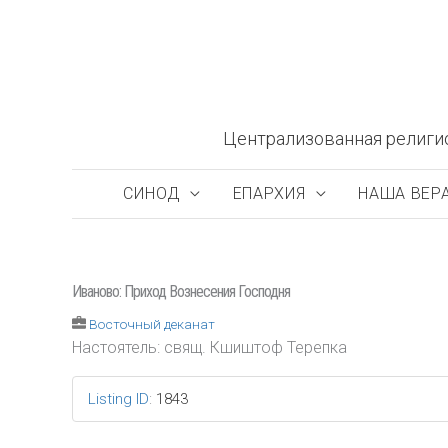
Перейти
к
содержимому
Централизованная религи
СИНОД
ЕПАРХИЯ
НАША ВЕР
Иваново: Приход Вознесения Господня
Восточный деканат
Настоятель: свящ. Кшиштоф Терепка
Listing ID
:
1843