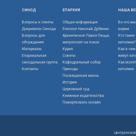
СИНОД
ЕПАРХИЯ
НАША ВЕ
Вопросы и ответы
Общая информация
Во что мы
Документы Синода
Епископ Николай Дубинин
верим
Вопросы для
Архиепископ Павел Пецци,
Кто такие
обсуждения
митрополит на покое
католики?
Материалы
Курия
Как и чем
Епархиальная
Советы
живут кат
синодальная группа
Кафедральный собор
Как моля
Контакты
Приходы
католики
Посвященная жизнь
История
Церковный суд
Книжные издательства
Пожертвовать онлайн
Централизов