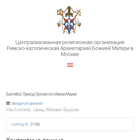
Перейти
к
содержимому
Централизованная религиозная организация
Римско-католическая Архиепархия Божией Матери в
Москве
Главное
меню
Балтийск: Приход Пресвятого Имени Марии
Западный деканат
Настоятель: свящ. Михаил Бушуев
Listing ID
:
2180