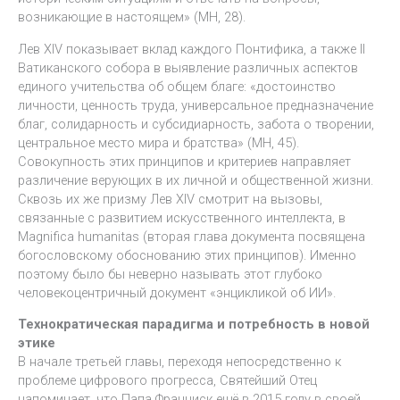
возникающие в настоящем» (MH, 28).
Лев XIV показывает вклад каждого Понтифика, а также II
Ватиканского собора в выявление различных аспектов
единого учительства об общем благе: «достоинство
личности, ценность труда, универсальное предназначение
благ, солидарность и субсидиарность, забота о творении,
центральное место мира и братства» (MH, 45).
Совокупность этих принципов и критериев направляет
различение верующих в их личной и общественной жизни.
Сквозь их же призму Лев XIV смотрит на вызовы,
связанные с развитием искусственного интеллекта, в
Magnifica humanitas (вторая глава документа посвящена
богословскому обоснованию этих принципов). Именно
поэтому было бы неверно называть этот глубоко
человекоцентричный документ «энцикликой об ИИ».
Технократическая парадигма и потребность в новой
этике
В начале третьей главы, переходя непосредственно к
проблеме цифрового прогресса, Святейший Отец
напоминает, что Папа Франциск ещё в 2015 году в своей