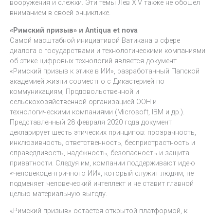
вооружения и слежки. Эти темы Лев XIV также не обошёл
вниманием в своей энциклике.
«Римский призыв» и Antiqua et nova
Самой масштабной инициативой Ватикана в сфере
диалога с государствами и технологическими компаниями
об этике цифровых технологий является документ
«Римский призыв к этике в ИИ», разработанный Папской
академией жизни совместно с Дикастерией по
коммуникациям, Продовольственной и
сельскохозяйственной организацией ООН и
технологическими компаниями (Microsoft, IBM и др.).
Представленный 28 февраля 2020 года документ
декларирует шесть этических принципов: прозрачность,
инклюзивность, ответственность, беспристрастность и
справедливость, надёжность, безопасность и защита
приватности. Следуя им, компании поддерживают идею
«человекоцентричного ИИ», который служит людям, не
подменяет человеческий интеллект и не ставит главной
целью материальную выгоду.
«Римский призыв» остаётся открытой платформой, к