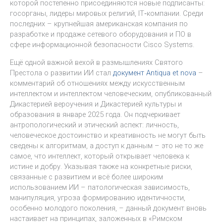
которой постепенно присоединяются новые подписанты:
госорганы, лидеры мировых религий, IT‑компании. Среди
последних – крупнейшая американская компания по
разработке и продаже сетевого оборудования и ПО в
сфере информационной безопасности Cisco Systems.
Ещё одной важной вехой в размышлениях Святого
Престола о развитии ИИ стал
документ Antiqua et nova
–
комментарий об отношениях между искусственным
интеллектом и интеллектом человеческим, опубликованный
Дикастерией вероучения и Дикастерией культуры и
образования в январе 2025 года. Он подчеркивает
антропологический и этический аспект: личность,
человеческое достоинство и креативность не могут быть
сведены к алгоритмам, а доступ к данным – это не то же
самое, что интеллект, который открывает человека к
истине и добру. Указывая также на конкретные риски,
связанные с развитием и всё более широким
использованием ИИ – патологическая зависимость,
манипуляция, угроза формированию идентичности,
особенно молодого поколения, – данный документ вновь
настаивает на принципах, заложенных в «Римском