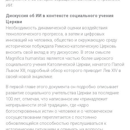
ИИ.
Дискуссия об ИИ в контексте социального учения
Церкви
Необходимость динамической оценки воздействия
технологического прогресса, а затем и цифровых
инноваций на человека, общество и окружающую среду
исторически побуждала Римско-католическую Церковь
вносить свой вклад в эту дискуссию. В этом смысле
Magnifica humanitas является частью более широкого
социального учения Католической Церкви, начатого Папой
Львом XIII, подробный обзор которого приводит Лев XIV в
своей новой энциклике.
В первой главе этого документа он подробно описывает
развитие социального учительства Церкви за последние
100 лет, отмечая, что написанное им «принадлежит
непрерывности этой традиции», где «ядро ​​
богооткровенных истин о человеке и о человеческом
сосуществовании переплетается с постоянно
обновляющейся способностью прислушиваться к
историческим ситуациям и отвечать на вопросы,