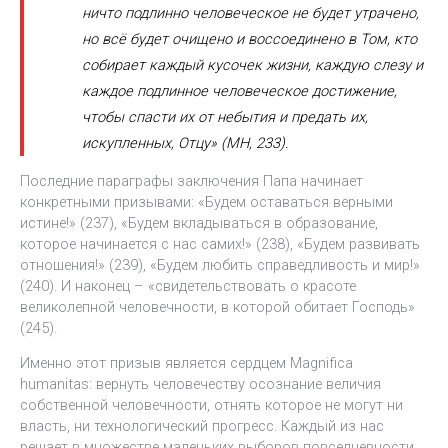
ничто подлинно человеческое не будет утрачено,
но всё будет очищено и воссоединено в Том, кто
собирает каждый кусочек жизни, каждую слезу и
каждое подлинное человеческое достижение,
чтобы спасти их от небытия и предать их,
искупленных, Отцу» (MH, 233).
Последние параграфы заключения Папа начинает
конкретными призывами: «Будем оставаться верными
истине!» (237), «Будем вкладываться в образование,
которое начинается с нас самих!» (238), «Будем развивать
отношения!» (239), «Будем любить справедливость и мир!»
(240). И наконец – «свидетельствовать о красоте
великолепной человечности, в которой обитает Господь»
(245).
Именно этот призыв является сердцем Magnifica
humanitas: вернуть человечеству осознание величия
собственной человечности, отнять которое не могут ни
власть, ни технологический прогресс. Каждый из нас
решает в множестве маленьких выборов повседневности,