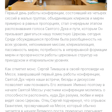
Первый день работы конференции, состоявший из четырех
сессий в малых группах, объединявших клириков и мирян
примерно в равных пропорциях, стал очередным этапом
распознавания голоса Святого Духа и пути, которым Он
призывает двигаться нашу поместную Церковь сегодня.
Среди обсуждавшихся проблем была разобщенность на
всех уровнях, непонимание миссии, клерикализация,
пассивность мирян, потребность в непрерывной формации
мирян и прозрачности работы церковных структур на
приходском и епархиальном уровнях.
Как отметил монс. Сергей Тимашов в своей проповеди на
Мессе, завершавшей первый день работы конференции,
Святой Дух через наши встречи, беседы и дискуссии
позволяет нам познавать Его желания. Именно поэтому в
начале Святой Мессы участники конференции молились о
способности распознать, куда Дух разума, любви и мира
ведёт свою Церковь. Отец Сергей подчеркнул, что отрывок
Евангелия, прозвучавший на Мессе, который обычно
читается в начале Великого поста, прекрасно описывает