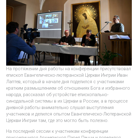
На протяжении дня работы на конференции присутствовал
епископ Евангелическо-лютеранской Церкви Ингрии Иван
Лаптев, который в начале дня поделился с участниками
кратким размышлением об отношениях Бога и избранного
народа, рассказал об устройстве епископально-
синодальной системы в их Церкви в России, а в процессе
дневной работы внимательно слушал выступления
участников и делился опытом Евангелическо-Лютеранской
Церкви Ингрии там, где это могло быть полезно.
На последней сессии к участникам конференции
присоединился Архиепископ Павел Пецци и поделился