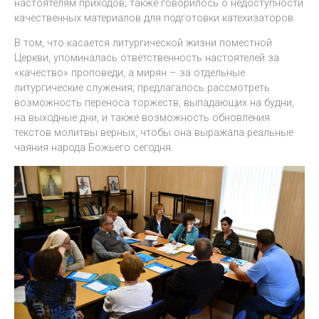
настоятелям приходов; также говорилось о недоступности
качественных материалов для подготовки катехизаторов.
В том, что касается литургической жизни поместной
Церкви, упоминалась ответственность настоятелей за
«качество» проповеди, а мирян – за отдельные
литургические служения; предлагалось рассмотреть
возможность переноса торжеств, выпадающих на будни,
на выходные дни, и также возможность обновления
текстов молитвы верных, чтобы она выражала реальные
чаяния народа Божьего сегодня.