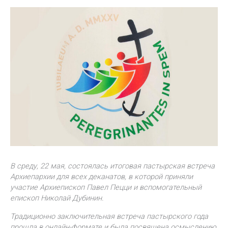
В среду, 22 мая, состоялась итоговая пастырская встреча
Архиепархии для всех деканатов, в которой приняли
участие Архиепископ Павел Пецци и вспомогательный
епископ Николай Дубинин.
Традиционно заключительная встреча пастырского года
прошла в онлайн-формате и была посвящена осмыслению