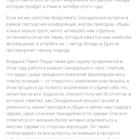
подготовиться ко второй Генеральной Ассамблее Синода,
которая пройдёт в Риме в октябре этого года.
Если же мы захотим продолжать Синодальные встречи в
рамках пастырских конференций, внутри приходов, общин
и иных малых групп, ничто не мешает нам отдельно
остановиться на тех темах, которые кажутся нам наиболее
актуальными, и углубить их – метод беседы в Духе не
противоречит такому подходу.
Владыка Павел Пецци также дал оценку проделанной в
этом году работе в рамках Синодального пути, отметив,
что видел среди священнослужителей Архиепархии весь
спектр позиций – от открытого нежелания участвовать в
этом процессе до полного вовлечения и отдачи себя. Но,
несмотря на все трудности, епископ получил 56 отчетов, в
которых заметил, как Синодальный процесс вошёл в
реальность наших приходов и общин и менял наш подход к
Церкви, наше сознание принадлежности Церкви. Епископ
отметил рост желания более активно вовлекаться в
миссию Церкви со стороны верующих. Он также
поблагодарил за все вопросы, возникшие в процессе